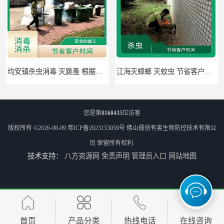
江海灭蟑螂 灭蚊虫 节省客户时间
佛山禅城区专业灭四害 灭杀害虫 根据现场情况定制中害方案
您是第
8168435
位访客
版权所有 ©2026-08-09
粤ICP备2023153059号
佛山儒创有害生物防控技术有限公
司
保留所有权利.
技术支持：
八方资源网
免责声明
管理员入口
网站地图
佛山灭白蚁 害虫防治 可定期检查
高明区明城镇消毒价格 病媒生物防治 因地制宜地给出处理方案
首页
产品分类
热线电话
在线咨询