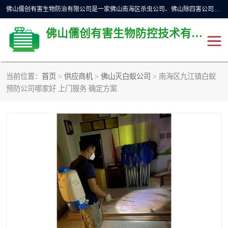
佛山儒创有害生物防治有限公司是一家佛山南海区杀虫公司、佛山除四害公司、佛山灭白蚁公司、佛山白蚁防治公司，让您远离虫害困扰。要问佛山白蚁防治哪家好？佛山儒创有害生物防治有限公司全佛山、广州，正规公司，上门勘查，可靠，售后有保障。
佛山儒创有害生物防控技术有限公司
当前位置：
首页
>
供应商机
>
佛山灭白蚁公司
> 南海区九江镇白蚁
除四害公司
佛山杀虫
预防公司哪家好 上门服务 确定方案
消毒消杀
佛山白蚁防治公司
佛山灭白蚁公司
佛山杀虫公司
佛山除四害公司
灭鼠
灭蜱虫
消杀
灭苍蝇
灭跳蚤