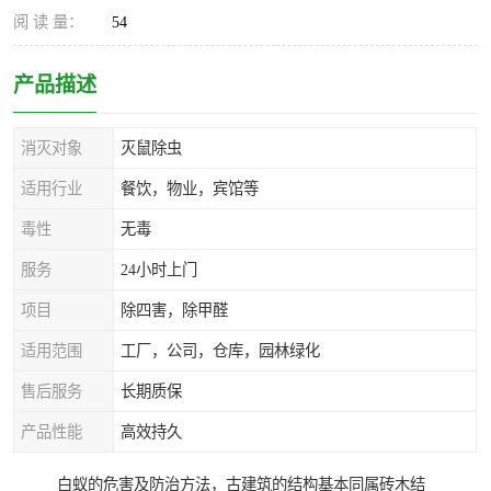
阅 读 量：
54
产品描述
消灭对象
灭鼠除虫
适用行业
餐饮，物业，宾馆等
毒性
无毒
服务
24小时上门
项目
除四害，除甲醛
适用范围
工厂，公司，仓库，园林绿化
售后服务
长期质保
产品性能
高效持久
白蚁的危害及防治方法，古建筑的结构基本同属砖木结