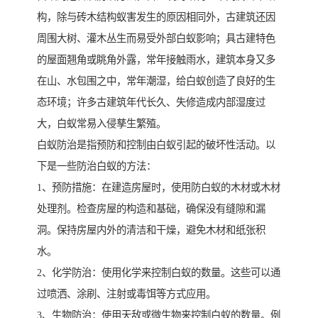
构，除与砖木结构蚁害发生的原因相同外，古建筑还因
周围大树、灌木丛生而易受外部白蚁影响；具古建特色
的屋面翘角或眺角外露，常年接触雨水，建筑本身又多
在山、水包围之中，常年潮湿，给白蚁创造了良好的生
态环境；许多古建筑年代长久、失修造成内部湿度过
大，白蚁常易入侵孳生繁殖。
白蚁防治是指预防和控制由白蚁引起的破坏性活动。以
下是一些防治白蚁的方法：
1、预防措施：在建造房屋时，使用防白蚁的木材或木材
处理剂。检查房屋的构造和基础，确保没有缝隙和漏
洞。保持房屋内外的清洁和干燥，避免木材和纸张积
水。
2、化学防治：使用化学来控制白蚁的数量。这些可以通
过喷洒、涂刷、注射或毒饵等方式应用。
3、生物防治：使用天敌或微生物来控制白蚁的数量。例