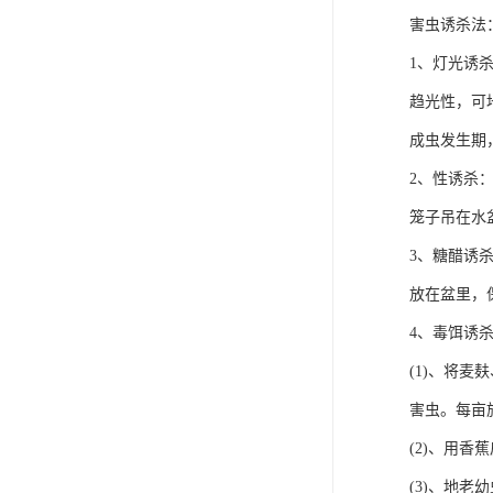
害虫诱杀法
1、灯光诱
趋光性，可
成虫发生期
2、性诱杀
笼子吊在水
3、糖醋诱
放在盆里，
4、毒饵诱
(1)、将麦
害虫。每亩施用
(2)、用香
(3)、地