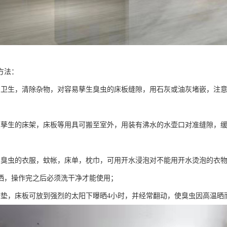
方法：
内卫生，清除杂物，对容易孳生臭虫的床板缝隙，用石灰或油灰堵嵌，注
虫孳生的床架，床板等用具可搬至室外，用装有沸水的水壶口对准缝隙，
有臭虫的衣服，蚊帐，床单，枕巾，可用开水浸泡对不能用开水烫泡的衣
洒，操作完之后必须洗干净才能使用；
床垫，床板可放到强烈的太阳下曝晒4小时，并经常翻动，使臭虫因高温晒