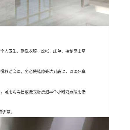
意个人卫生，勤洗衣服，蚊帐，床单，控制臭虫孳
缓慢移动浇烫，务必使缝隙处达到高温，以烫死臭
物，可用消毒粉或洗衣粉浸泡半个小时或直接用倍
而逃离。