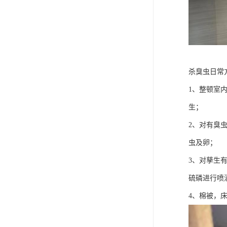
杀臭虫日常
1、整顿室
生；
2、对有臭
虫及卵；
3、对孳生
硫磷进行喷
4、棉被，