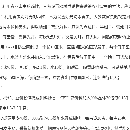
：利用农业害虫的趋性，人为设置器械或诱物来诱杀农业害虫的方法，称
杀：利用害虫对灯光的趋性，人为设置灯光诱杀害虫。大多数害虫的视觉对波长
地诱杀多种害虫，但以鳞翅目害虫为多，其次为直翅目、半翅目、鞘翅目等
，每亩设一盏黑光灯，每晚9点开灯，次晨关灯。在无风、闷热的夜晚诱
：用50-60目防虫网制成一个长10厘米、直径3厘米的圆形笼子，每个笼
盆上，水盆内盛水并加入少许煤油，在黄昏后放于田中，一个晚上可诱杀
杀：糖6份，酒1份，醋2-3份，水10份，加适量，配置成糖醋液。可诱杀
保持3-5厘米深，每亩放一盆，盆要高出作物30厘米，连续进行15天；
杀：
麸、棉籽、豆饼粉碎做成饵料炒香，每5千克饵料加入90%晶体30倍液0.
1.5-2.5千克；
蕉皮或菠萝皮40份，90%晶体0.5份加水调成糊状，每亩设20点，每点25
老幼虫发生期，采集新鲜嫩草，把90%晶体50克溶解在1千克温水中，然后