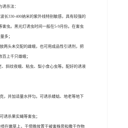
为诱杀法：
330-400纳米的紫外线特别敏感，具有较强的
害虫。黑光灯诱虫时间一般在5-9月份。在害虫
虫量多；
子里放两头未交配的雌蛾，也可用成品性引诱剂，把
数百上千只雄蛾；
地老、斜纹夜蛾、粘虫、梨小食心虫等。配好的诱液
15千克，并加适量水拌匀。可诱杀蝼蛄、地老等地下
克，可诱杀果实蝇等害虫；
均匀喷在嫩草上，于傍晚放置于被害株旁和撒于作物