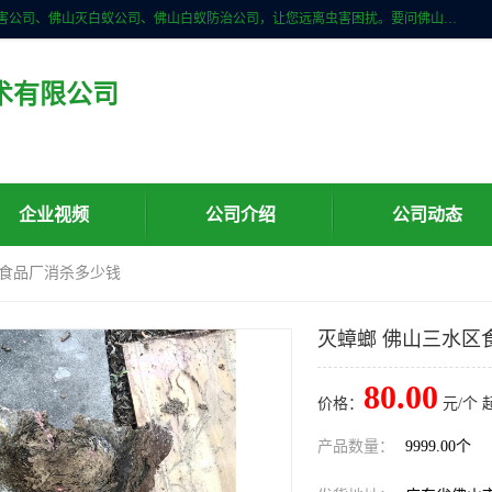
佛山儒创有害生物防治有限公司是一家佛山南海区杀虫公司、佛山除四害公司、佛山灭白蚁公司、佛山白蚁防治公司，让您远离虫害困扰。要问佛山白蚁防治哪家好？佛山儒创有害生物防治有限公司全佛山、广州，正规公司，上门勘查，可靠，售后有保障。
术有限公司
企业视频
公司介绍
公司动态
区食品厂消杀多少钱
灭蟑螂 佛山三水区
80.00
价格：
元/个 
产品数量：
9999.00个