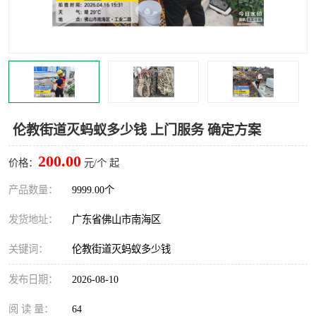
灭蚊虫
灭蟑螂
白蚁工程
果蝇防治
害虫防治
灭杀害虫
病媒生物防治
有害生物防治
伦教街道灭蚂蚁多少钱 上门服务 确定方案
200.00
价格：
元/个 起
产品数量：
9999.00个
发货地址：
广东省佛山市南海区
关键词：
伦教街道灭蚂蚁多少钱
发布日期：
2026-08-10
阅 读 量：
64