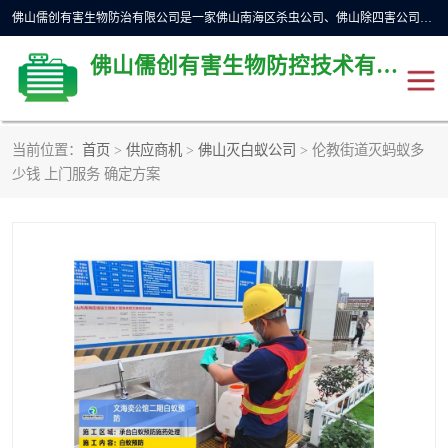
佛山儒创有害生物防治有限公司是一家佛山南海区杀虫公司、佛山除四害公司、佛山灭白蚁公司、佛山白蚁防治公司，让您远离虫害困扰。要问佛山白蚁防治哪家好？佛山儒创有害生物防治有限公司全佛山、广州，正规公司，上门勘查，可靠，售后有保障。
佛山儒创有害生物防控技术有限公司
当前位置：
首页
>
供应商机
>
佛山灭白蚁公司
> 伦教街道灭蚂蚁多
除四害公司
佛山杀虫
少钱 上门服务 确定方案
消毒消杀
佛山白蚁防治公司
佛山灭白蚁公司
佛山杀虫公司
佛山除四害公司
灭鼠
灭蜱虫
消杀
灭苍蝇
灭跳蚤