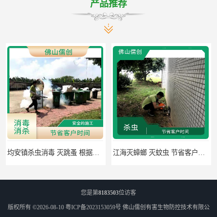
产品推荐
江海灭蟑螂 灭蚊虫 节省客户时间
佛山禅城区专业灭四害 灭杀害虫 根据现场情况定制中害方案
您是第
8183503
位访客
版权所有 ©2026-08-10
粤ICP备2023153059号
佛山儒创有害生物防控技术有限公