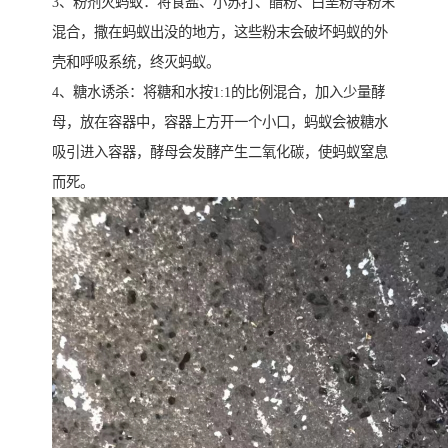
3、粉剂灭蚂蚁：将食盐、小苏打、醋粉、白垩粉等粉末
混合，撒在蚂蚁出没的地方，这些粉末会破坏蚂蚁的外
壳和呼吸系统，终灭蚂蚁。
4、糖水诱杀：将糖和水按1:1的比例混合，加入少量酵
母，放在容器中，容器上方开一个小口，蚂蚁会被糖水
吸引进入容器，酵母会发酵产生二氧化碳，使蚂蚁窒息
而死。