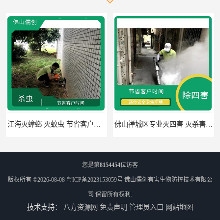
江海灭蟑螂 灭蚊虫 节省客户时间
佛山禅城区专业灭四害 灭杀害虫 根据现场情况定制中害方案
您是第
8154454
位访客
版权所有 ©2026-08-08
粤ICP备2023153059号
佛山儒创有害生物防控技术有限公
司
保留所有权利.
技术支持：
八方资源网
免责声明
管理员入口
网站地图