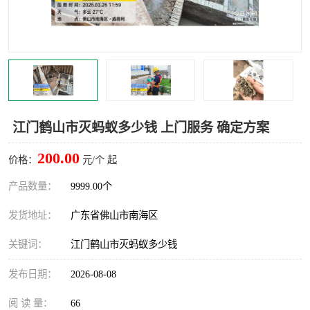
灭蚊虫
灭蟑螂
白蚁工程
果蝇防治
害虫防治
灭杀害虫
病媒生物防治
有害生物防治
江门鹤山市灭蚂蚁多少钱 上门服务 确定方案
200.00
价格：
元/个 起
产品数量：
9999.00个
发货地址：
广东省佛山市南海区
关键词：
江门鹤山市灭蚂蚁多少钱
发布日期：
2026-08-08
阅 读 量：
66