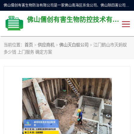
佛山儒创有害生物防治有限公司是一家佛山南海区杀虫公司、佛山除四害公司、佛山灭白蚁公司、佛山白蚁防治公司，让您远离虫害困扰。要问佛山白蚁防治哪家好？佛山儒创有害生物防治有限公司全佛山、广州，正规公司，上门勘查，可靠，售后有保障。
佛山儒创有害生物防控技术有限公司
当前位置：
首页
>
供应商机
>
佛山灭白蚁公司
> 江门鹤山市灭蚂蚁
除四害公司
佛山杀虫
多少钱 上门服务 确定方案
消毒消杀
佛山白蚁防治公司
佛山灭白蚁公司
佛山杀虫公司
佛山除四害公司
灭鼠
灭蜱虫
消杀
灭苍蝇
灭跳蚤