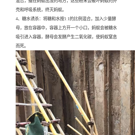
混合，撒在蚂蚁出没的地方，这些粉末会破坏蚂蚁的外
壳和呼吸系统，终灭蚂蚁。
4、糖水诱杀：将糖和水按1:1的比例混合，加入少量酵
母，放在容器中，容器上方开一个小口，蚂蚁会被糖水
吸引进入容器，酵母会发酵产生二氧化碳，使蚂蚁窒息
而死。