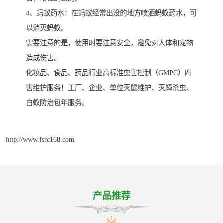
4、蚂蚁药水：在蚂蚁经常出没的地方喷洒蚂蚁药水，可
以消灭蚂蚁。
需要注意的是，使用时要注意安全，避免对人体和宠物
造成伤害。
化妆品、食品、药品行业高标准虫害控制（GMPC）四
害维护服务！工厂、企业、单位灭鼠维护、灭蟑杀虫、
白蚁防治包年服务。
http://www.fsrc168.com
产品推荐