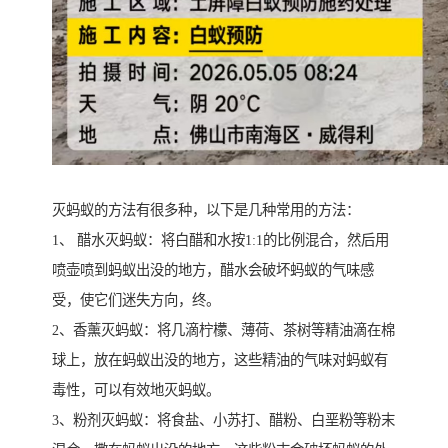
灭蚂蚁的方法有很多种，以下是几种常用的方法：
1、 醋水灭蚂蚁：将白醋和水按1:1的比例混合，然后用
喷壶喷到蚂蚁出没的地方，醋水会破坏蚂蚁的气味感
受，使它们迷失方向，终。
2、香薰灭蚂蚁：将几滴柠檬、薄荷、茶树等精油滴在棉
球上，放在蚂蚁出没的地方，这些精油的气味对蚂蚁有
毒性，可以有效地灭蚂蚁。
3、粉剂灭蚂蚁：将食盐、小苏打、醋粉、白垩粉等粉末