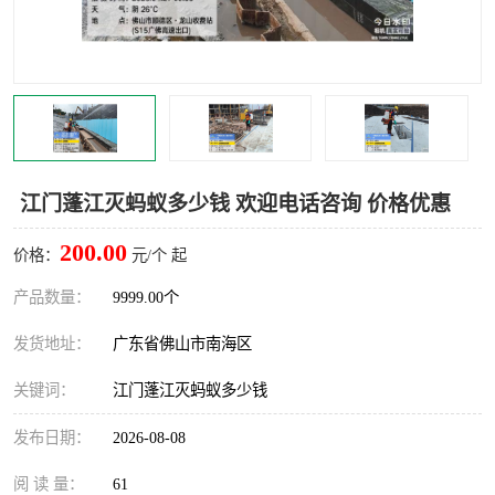
灭蚊虫
灭蟑螂
白蚁工程
果蝇防治
害虫防治
灭杀害虫
病媒生物防治
有害生物防治
江门蓬江灭蚂蚁多少钱 欢迎电话咨询 价格优惠
200.00
价格：
元/个 起
产品数量：
9999.00个
发货地址：
广东省佛山市南海区
关键词：
江门蓬江灭蚂蚁多少钱
发布日期：
2026-08-08
阅 读 量：
61