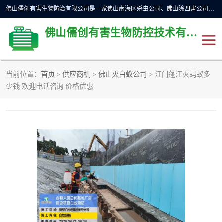
佛山儒创有害生物防治有限公司是一家佛山南海区杀虫公司、佛山除四害公司、佛山灭白蚁公司、佛山白蚁防治公司，让您远离虫害困扰。要问佛山白蚁防治哪家好？佛山儒创有害生物防治有限公司全佛山、广州，正规公司，上门勘查，可靠，售后有保障。
佛山儒创有害生物防控技术有限公司
当前位置：
首页
>
供应商机
>
佛山灭白蚁公司
> 江门蓬江灭蚂蚁多
除四害公司
佛山杀虫
少钱 欢迎电话咨询 价格优惠
消毒消杀
佛山白蚁防治公司
佛山灭白蚁公司
佛山杀虫公司
佛山除四害公司
灭鼠
灭蜱虫
消杀
灭苍蝇
灭跳蚤