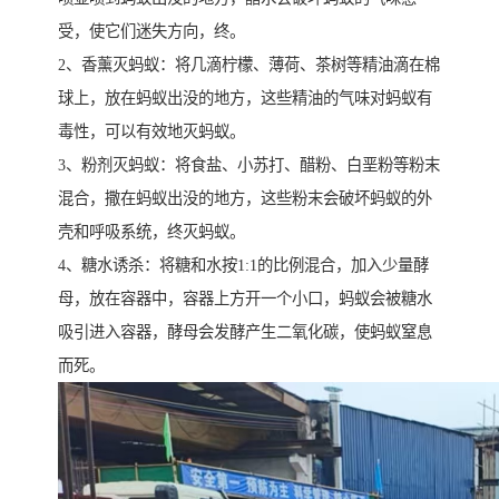
受，使它们迷失方向，终。
2、香薰灭蚂蚁：将几滴柠檬、薄荷、茶树等精油滴在棉
球上，放在蚂蚁出没的地方，这些精油的气味对蚂蚁有
毒性，可以有效地灭蚂蚁。
3、粉剂灭蚂蚁：将食盐、小苏打、醋粉、白垩粉等粉末
混合，撒在蚂蚁出没的地方，这些粉末会破坏蚂蚁的外
壳和呼吸系统，终灭蚂蚁。
4、糖水诱杀：将糖和水按1:1的比例混合，加入少量酵
母，放在容器中，容器上方开一个小口，蚂蚁会被糖水
吸引进入容器，酵母会发酵产生二氧化碳，使蚂蚁窒息
而死。