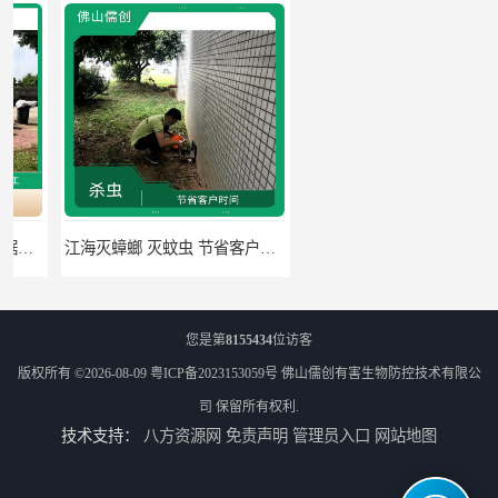
江海灭蟑螂 灭蚊虫 节省客户时间
佛山禅城区专业灭四害 灭杀害虫 根据现场情况定制中害方案
您是第
8155434
位访客
版权所有 ©2026-08-09
粤ICP备2023153059号
佛山儒创有害生物防控技术有限公
司
保留所有权利.
技术支持：
八方资源网
免责声明
管理员入口
网站地图