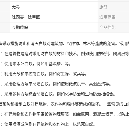
无毒
服务
除四害，除甲醛
适用范围
长期质保
产品性能
指采取措施防止和消灭白蚁对建筑物、农作物、林木等造成的危害。常用
施：在建筑物建造时采用防白蚁的材料和技术，例如使用防蚁剂、隔离层
治：使用来杀死白蚁，例如甲基溴磷、等。
治：利用天敌和来控制白蚁，例如寄生蜂、蚁兵等。
治：采用物理方法来防治白蚁，例如使用微波烘干、高温蒸汽等。
治：采用多种方法综合防治白蚁，例如化学防治和生物防治相结合。
指预防和控制白蚁对建筑物、农作物和森林等造成的破坏。一些常见的白
施：在建筑物和农作物周围设置物理屏障，如金属网、混凝土墙等，以防
治：使用喷洒或涂刷在建筑物和农作物上，以杀死白蚁。