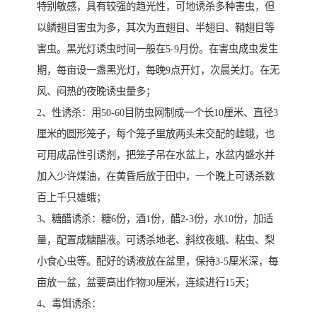
特别敏感，具有较强的趋光性，可地诱杀多种害虫，但
以鳞翅目害虫为多，其次为直翅目、半翅目、鞘翅目等
害虫。黑光灯诱虫时间一般在5-9月份。在害虫成虫发生
期，每亩设一盏黑光灯，每晚9点开灯，次晨关灯。在无
风、闷热的夜晚诱虫量多；
2、性诱杀：用50-60目防虫网制成一个长10厘米、直径3
厘米的圆形笼子，每个笼子里放两头未交配的雌蛾，也
可用成品性引诱剂，把笼子吊在水盆上，水盆内盛水并
加入少许煤油，在黄昏后放于田中，一个晚上可诱杀数
百上千只雄蛾；
3、糖醋诱杀：糖6份，酒1份，醋2-3份，水10份，加适
量，配置成糖醋液。可诱杀地老、斜纹夜蛾、粘虫、梨
小食心虫等。配好的诱液放在盆里，保持3-5厘米深，每
亩放一盆，盆要高出作物30厘米，连续进行15天；
4、毒饵诱杀：