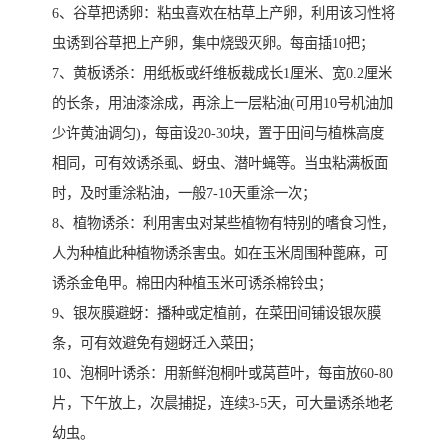
6、谷草把诱卵：粘虫喜欢在枯草上产卵，利用该习性将
虫诱到谷草把上产卵，集中烧毁灭卵。每亩插10把；
7、黄板诱杀：用纸板或纤维板裁成长1厘米、宽0.2厘米
的长条，用油漆涂成，再涂上一层粘油(可用10号机油加
少许黄油调匀)，每亩设20-30块，置于田间与植株高度
相同，可有效诱杀虱、蚜虫、潜叶蝇等。当虫粘满板面
时，及时重涂粘油，一般7-10天重涂一次；
8、植物诱杀：利用害虫对某些植物有特别的嗜食习性，
人为种植此种植物诱杀害虫。如在玉米周围种蓖麻，可
诱杀金龟甲。棉田内种植玉米可诱杀棉铃虫；
9、银灰膜避蚜：播种或定植前，在菜田间铺设银灰膜
条，可有效避免有翅蚜迁入菜田；
10、泡桐叶诱杀：用新鲜泡桐叶或莴苣叶，每亩放60-80
片，下午放上，次晨捕捉，连续3-5天，可大量诱杀地老
幼虫。