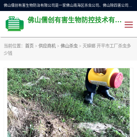
佛山儒创有害生物防治有限公司是一家佛山南海区杀虫公司、佛山除四害公司、佛山灭白蚁公司、佛山白蚁防治公司，让您远离虫害困扰。要问佛山白蚁防治哪家好？佛山儒创有害生物防治有限公司全佛山、广州，正规公司，上门勘查，可靠，售后有保障。
佛山儒创有害生物防控技术有限公司
当前位置：
首页
>
供应商机
>
佛山杀虫
> 灭蟑螂 开平市工厂杀虫多
除四害公司
佛山杀虫
少钱
消毒消杀
佛山白蚁防治公司
佛山灭白蚁公司
佛山杀虫公司
佛山除四害公司
灭鼠
灭蜱虫
消杀
灭苍蝇
灭跳蚤