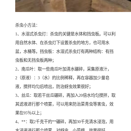
杀虫小方法：
1、水溺式杀虫灯：杀虫的关键是水体和挡虫板。可以利
用自然水体、在杀虫灯下设置杀虫的地方，也可用水
盆，水桶等。挡虫板：水溺式杀虫灯有两种结构：有挡
虫板和无挡虫板两种；
2、南瓜叶：取一些南瓜叶加清水碾碎，采集原液汁，
2（原液）：3（水）的比例稀释，再在容器加少量皂
液，搅拌均匀后喷出，防治蚜虫效果很好；
3、丝瓜：取若干丝瓜碾碎，再加入20倍水均匀搅拌，取
其滤液进行那个喷雾，可以用来防治菜青虫等害虫，效
果在95％以上；
4、**：取2千克干的**碾碎，再加30千克清水浸泡，用
水浸液进行那个喷雾，对蚜虫、小菜蛾、效果很好。