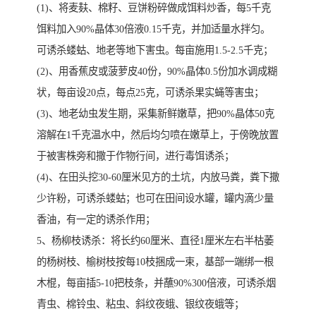
(1)、将麦麸、棉籽、豆饼粉碎做成饵料炒香，每5千克
饵料加入90%晶体30倍液0.15千克，并加适量水拌匀。
可诱杀蝼蛄、地老等地下害虫。每亩施用1.5-2.5千克；
(2)、用香蕉皮或菠萝皮40份，90%晶体0.5份加水调成糊
状，每亩设20点，每点25克，可诱杀果实蝇等害虫；
(3)、地老幼虫发生期，采集新鲜嫩草，把90%晶体50克
溶解在1千克温水中，然后均匀喷在嫩草上，于傍晚放置
于被害株旁和撒于作物行间，进行毒饵诱杀；
(4)、在田头挖30-60厘米见方的土坑，内放马粪，粪下撒
少许粉，可诱杀蝼蛄；也可在田间设水罐，罐内滴少量
香油，有一定的诱杀作用；
5、杨柳枝诱杀：将长约60厘米、直径1厘米左右半枯萎
的杨树枝、榆树枝按每10枝捆成一束，基部一端绑一根
木棍，每亩插5-10把枝条，并蘸90%300倍液，可诱杀烟
青虫、棉铃虫、粘虫、斜纹夜蛾、银纹夜蛾等；