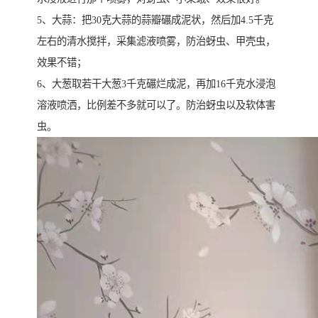
5、大蒜：把30克大蒜的蒜瓣碾成泥状，然后加4.5千克
左右的清水搅拌，采集滤液喷雾，防治蚜虫、甲壳虫，
效果不错；
6、大葱取若干大葱3千克碾烂成泥，再加16千克水浸泡
溶液喷洒，比例差不多就可以了。防治蚜虫以及软体害
虫。