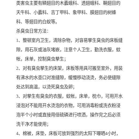
类害虫主要有鳞翅目的木蠹蛾科、透翅蛾科、鞘翅目的
天牛科、小蠹科、吉丁甲科、象甲科、膜翅目的树蜂
科、等翅目的白蚁等。
杀臭虫日常方法：
1、整顿室内卫生，清除杂物，对容易孳生臭虫的床板缝
隙，用石灰或油灰堵嵌，注意个人卫生，勤洗衣服，蚊
帐，床单，控制臭虫孳生；
2、对有臭虫孳生的床架，床板等用具可搬至室外，用装
有沸水的水壶口对准缝隙，缓慢移动浇烫，务必使缝隙
处达到高温，以烫死臭虫及卵；
3、对孳生有臭虫的衣服，蚊帐，床单，枕巾，可用开水
浸泡对不能用开水烫泡的衣物，可用消毒粉或洗衣粉浸
泡半个小时或直接用倍硫磷进行喷洒，操作完之后必须
洗干净才能使用；
4、棉被，床垫，床板可放到强烈的太阳下曝晒4小时，