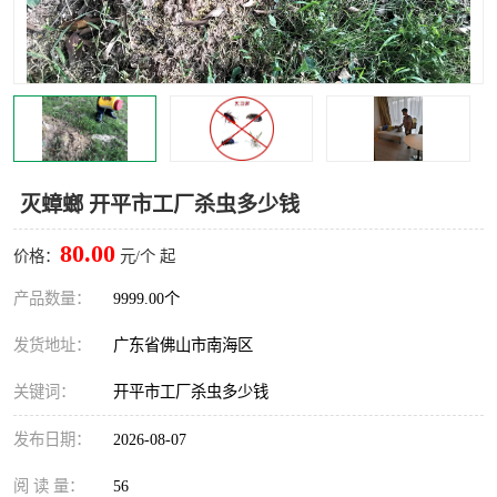
灭蚊虫
灭蟑螂
白蚁工程
果蝇防治
害虫防治
灭杀害虫
病媒生物防治
有害生物防治
灭蟑螂 开平市工厂杀虫多少钱
80.00
价格：
元/个 起
产品数量：
9999.00个
发货地址：
广东省佛山市南海区
关键词：
开平市工厂杀虫多少钱
发布日期：
2026-08-07
阅 读 量：
56