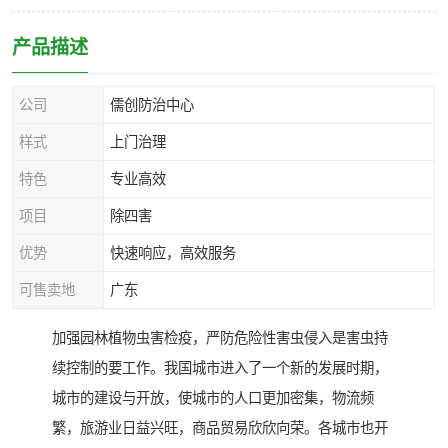
产品描述
公司
儒创防治中心
样式
上门治理
特色
专业高效
项目
除四害
优势
快速响应，高效服务
可售卖地
广东
加强园林植物虫害检疫，严防危险性害虫侵入是害虫持
续控制的要工作。我国城市进入了一个新的发展时期，
城市的建设与开放，使城市的人口更加密集，物流频
繁，旅游业日益兴旺，商品贸易欣欣向荣。各城市也开