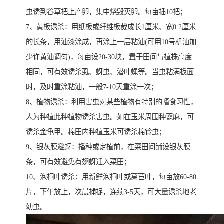
虫诱到谷草把上产卵，集中烧毁灭卵。每亩插10把；
7、黄板诱杀：用纸板或纤维板裁成长1厘米、宽0.2厘米
的长条，用油漆涂成，再涂上一层粘油(可用10号机油加
少许黄油调匀)，每亩设20-30块，置于田间与植株高度
相同，可有效诱杀虱、蚜虫、潜叶蝇等。当虫粘满板面
时，及时重涂粘油，一般7-10天重涂一次；
8、植物诱杀：利用害虫对某些植物有特别的嗜食习性，
人为种植此种植物诱杀害虫。如在玉米周围种蓖麻，可
诱杀金龟甲。棉田内种植玉米可诱杀棉铃虫；
9、银灰膜避蚜：播种或定植前，在菜田间铺设银灰膜
条，可有效避免有翅蚜迁入菜田；
10、泡桐叶诱杀：用新鲜泡桐叶或莴苣叶，每亩放60-80
片，下午放上，次晨捕捉，连续3-5天，可大量诱杀地老
幼虫。