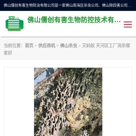
佛山儒创有害生物防治有限公司是一家佛山南海区杀虫公司、佛山除四害公司、佛山灭白蚁公司、佛山白蚁防治公司，让您远离虫害困扰。要问佛山白蚁防治哪家好？佛山儒创有害生物防治有限公司全佛山、广州，正规公司，上门勘查，可靠，售后有保障。
佛山儒创有害生物防控技术有限公司
当前位置：
首页
>
供应商机
>
佛山杀虫
> 灭蚂蚁 天河区工厂消杀哪
除四害公司
佛山杀虫
家好
消毒消杀
佛山白蚁防治公司
佛山灭白蚁公司
佛山杀虫公司
佛山除四害公司
灭鼠
灭蜱虫
消杀
灭苍蝇
灭跳蚤