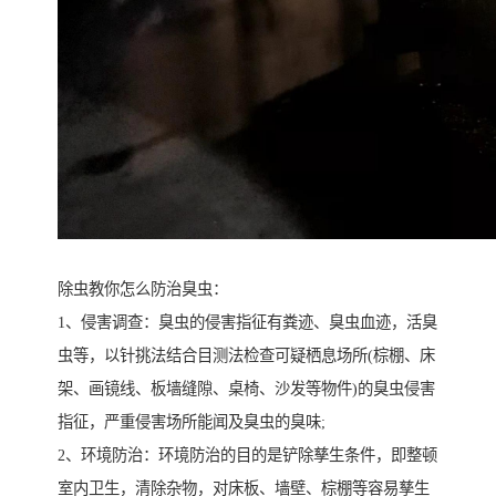
除虫教你怎么防治臭虫：
1、侵害调查：臭虫的侵害指征有粪迹、臭虫血迹，活臭
虫等，以针挑法结合目测法检查可疑栖息场所(棕棚、床
架、画镜线、板墙缝隙、桌椅、沙发等物件)的臭虫侵害
指征，严重侵害场所能闻及臭虫的臭味;
2、环境防治：环境防治的目的是铲除孳生条件，即整顿
室内卫生，清除杂物，对床板、墙壁、棕棚等容易孳生