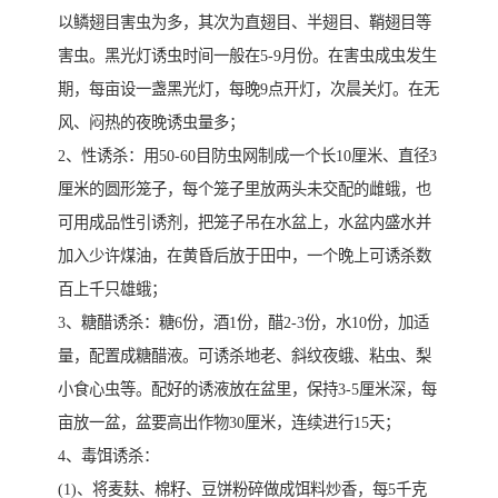
以鳞翅目害虫为多，其次为直翅目、半翅目、鞘翅目等
害虫。黑光灯诱虫时间一般在5-9月份。在害虫成虫发生
期，每亩设一盏黑光灯，每晚9点开灯，次晨关灯。在无
风、闷热的夜晚诱虫量多；
2、性诱杀：用50-60目防虫网制成一个长10厘米、直径3
厘米的圆形笼子，每个笼子里放两头未交配的雌蛾，也
可用成品性引诱剂，把笼子吊在水盆上，水盆内盛水并
加入少许煤油，在黄昏后放于田中，一个晚上可诱杀数
百上千只雄蛾；
3、糖醋诱杀：糖6份，酒1份，醋2-3份，水10份，加适
量，配置成糖醋液。可诱杀地老、斜纹夜蛾、粘虫、梨
小食心虫等。配好的诱液放在盆里，保持3-5厘米深，每
亩放一盆，盆要高出作物30厘米，连续进行15天；
4、毒饵诱杀：
(1)、将麦麸、棉籽、豆饼粉碎做成饵料炒香，每5千克