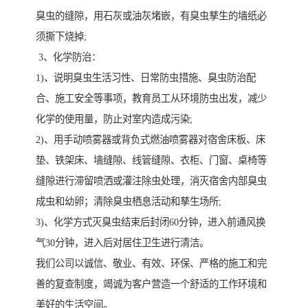
臭虫的缝隙，用石灰或油灰堵嵌，有臭虫孳生的墙纸必
须撕下烧掉;
3、化学防治：
1)、说明臭虫生活习性、日常防虫措施、臭虫防治配
合、施工安全等事项，教育员工从环境防虫出发，减少
化学的使用量，防止对室内造成污染;
2)、用手动喷雾器或背负式燃油喷雾器对宿舍床板、床
垫、铁架床、墙缝隙、线管缝隙、衣柜、门窗、桌椅等
缝隙进行滞留喷洒或灌注除虫处理，消灭宿舍内部臭虫
成虫和幼卵；清除臭虫栖息活动和孳生场所;
3)、化学方式灭臭虫结束后封闭60分钟，进入前通风换
气30分钟，进入后对居住卫生进行清洁。
我们公司以诚信、敬业、有效、环保、严格的施工和完
善的复查制度，竭诚为客户营造一个舒适的工作环境和
美好的生活空间。