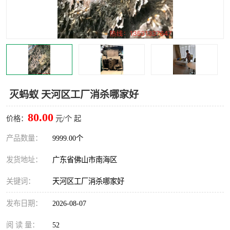
灭蚊虫
灭蟑螂
白蚁工程
果蝇防治
害虫防治
灭杀害虫
病媒生物防治
有害生物防治
灭蚂蚁 天河区工厂消杀哪家好
80.00
价格：
元/个 起
产品数量：
9999.00个
发货地址：
广东省佛山市南海区
关键词：
天河区工厂消杀哪家好
发布日期：
2026-08-07
阅 读 量：
52