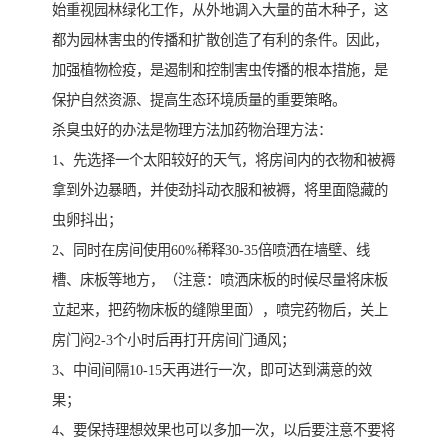
始重视园林绿化工作，从外地调入大量的苗木种子，这
都为园林害虫的传播和扩散创造了有利的条件。因此，
加强植物检疫，是遏制和控制害虫传播的根本措施，是
保护自然资源、提高生态环境质量的重要策略。
杀臭虫好的办法是物理方法加药物治理方法：
1、先选择一个太阳较好的天气，将房间内的衣物和被褥
拿到外边暴晒，并使劲抖动衣服和被褥，将里面隐藏的
虫卵抖出；
2、同时在房间使用60%稀释30-35倍喷洒在墙壁、线
槽、床板等地方，（注意：喷洒床板的时候尽量将床板
立起来，把药物床板的缝隙里面），喷完药物后，关上
房门闷2-3个小时后再打开房间门通风；
3、中间间隔10-15天再进行一次，即可达到满意的效
果；
4、要保持理想效果也可以多加一次，以后要注意不要将