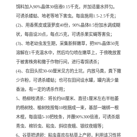
饵料加入90%晶体30倍液0.15千克，并加适量水拌匀。
可诱杀蝼蛄、地老等地下害虫。每亩施用1.5-2.5千克；
(2)、用香蕉皮或菠萝皮40份，90%晶体0.5份加水调成糊
状，每亩设20点，每点25克，可诱杀果实蝇等害虫；
(3)、地老幼虫发生期，采集新鲜嫩草，把90%晶体50克
溶解在1千克温水中，然后均匀喷在嫩草上，于傍晚放置
于被害株旁和撒于作物行间，进行毒饵诱杀；
(4)、在田头挖30-60厘米见方的土坑，内放马粪，粪下撒
少许粉，可诱杀蝼蛄；也可在田间设水罐，罐内滴少量
香油，有一定的诱杀作用；
5、杨柳枝诱杀：将长约60厘米、直径1厘米左右半枯萎
的杨树枝、榆树枝按每10枝捆成一束，基部一端绑一根
木棍，每亩插5-10把枝条，并蘸90%300倍液，可诱杀烟
青虫、棉铃虫、粘虫、斜纹夜蛾、银纹夜蛾等；
6、谷草把诱卵：粘虫喜欢在枯草上产卵，利用该习性将