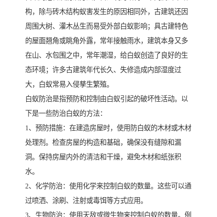
构，除与砖木结构蚁害发生的原因相同外，古建筑还因
周围大树、灌木丛生而易受外部白蚁影响；具古建特色
的屋面翘角或眺角外露，常年接触雨水，建筑本身又多
在山、水包围之中，常年潮湿，给白蚁创造了良好的生
态环境；许多古建筑年代长久、失修造成内部湿度过
大，白蚁常易入侵孳生繁殖。
白蚁防治是指预防和控制由白蚁引起的破坏性活动。以
下是一些防治白蚁的方法：
1、预防措施：在建造房屋时，使用防白蚁的木材或木材
处理剂。检查房屋的构造和基础，确保没有缝隙和漏
洞。保持房屋内外的清洁和干燥，避免木材和纸张积
水。
2、化学防治：使用化学来控制白蚁的数量。这些可以通
过喷洒、涂刷、注射或毒饵等方式应用。
3、生物防治：使用天敌或微生物来控制白蚁的数量。例