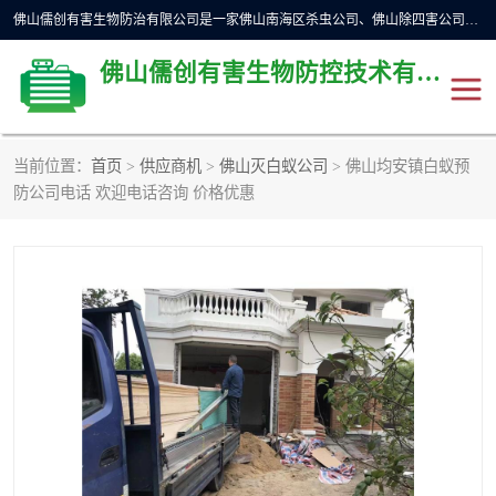
佛山儒创有害生物防治有限公司是一家佛山南海区杀虫公司、佛山除四害公司、佛山灭白蚁公司、佛山白蚁防治公司，让您远离虫害困扰。要问佛山白蚁防治哪家好？佛山儒创有害生物防治有限公司全佛山、广州，正规公司，上门勘查，可靠，售后有保障。
佛山儒创有害生物防控技术有限公司
当前位置：
首页
>
供应商机
>
佛山灭白蚁公司
> 佛山均安镇白蚁预
除四害公司
佛山杀虫
防公司电话 欢迎电话咨询 价格优惠
消毒消杀
佛山白蚁防治公司
佛山灭白蚁公司
佛山杀虫公司
佛山除四害公司
灭鼠
灭蜱虫
消杀
灭苍蝇
灭跳蚤