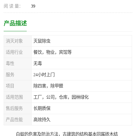
阅 读 量：
39
产品描述
消灭对象
灭鼠除虫
适用行业
餐饮，物业，宾馆等
毒性
无毒
服务
24小时上门
项目
除四害，除甲醛
适用范围
工厂，公司，仓库，园林绿化
售后服务
长期质保
产品性能
高效持久
白蚁的危害及防治方法，古建筑的结构基本同属砖木结