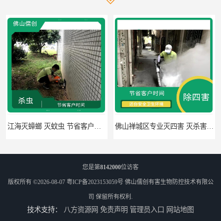
江海灭蟑螂 灭蚊虫 节省客户时间
佛山禅城区专业灭四害 灭杀害虫 根据现场情况定制中害方案
您是第
8142000
位访客
版权所有 ©2026-08-07
粤ICP备2023153059号
佛山儒创有害生物防控技术有限公
司
保留所有权利.
技术支持：
八方资源网
免责声明
管理员入口
网站地图