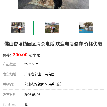
灭蚊虫
灭蟑螂
白蚁工程
果蝇防治
害虫防治
灭杀害虫
病媒生物防治
有害生物防治
佛山杏坛镇园区消杀电话 欢迎电话咨询 价格优惠
200.00
价格：
元/个 起
产品数量：
9999.00个
发货地址：
广东省佛山市南海区
关键词：
佛山杏坛镇园区消杀电话
发布日期：
2026-08-06
阅 读 量：
48