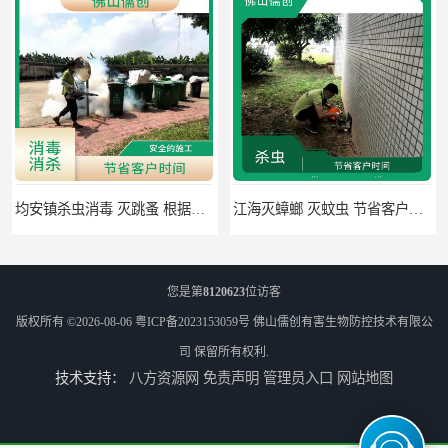
均安镇杀虫消毒 灭跳蚤 根据现场情况定制中害方案
江海灭蟑螂 灭蚊虫 节省客户时间
您是第
8120623
位访客
版权所有 ©2026-08-06
粤ICP备2023153059号
佛山儒创有害生物防控技术有限公
司
保留所有权利.
技术支持：
八方资源网
免责声明
管理员入口
网站地图