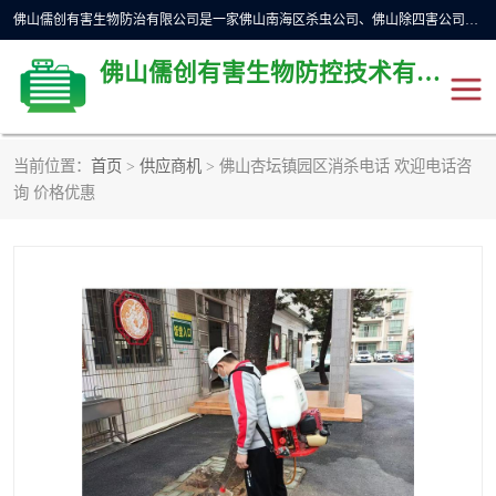
佛山儒创有害生物防治有限公司是一家佛山南海区杀虫公司、佛山除四害公司、佛山灭白蚁公司、佛山白蚁防治公司，让您远离虫害困扰。要问佛山白蚁防治哪家好？佛山儒创有害生物防治有限公司全佛山、广州，正规公司，上门勘查，可靠，售后有保障。
佛山儒创有害生物防控技术有限公司
当前位置：
首页
>
供应商机
> 佛山杏坛镇园区消杀电话 欢迎电话咨
除四害公司
佛山杀虫
询 价格优惠
消毒消杀
佛山白蚁防治公司
佛山灭白蚁公司
佛山杀虫公司
佛山除四害公司
灭鼠
灭蜱虫
消杀
灭苍蝇
灭跳蚤