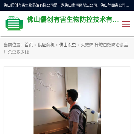
佛山儒创有害生物防治有限公司是一家佛山南海区杀虫公司、佛山除四害公司、佛山灭白蚁公司、佛山白蚁防治公司，让您远离虫害困扰。要问佛山白蚁防治哪家好？佛山儒创有害生物防治有限公司全佛山、广州，正规公司，上门勘查，可靠，售后有保障。
佛山儒创有害生物防控技术有限公司
当前位置：
首页
>
供应商机
>
佛山杀虫
> 灭蚊蝇 禅城白蚁防治食品
除四害公司
佛山杀虫
厂杀虫多少钱
消毒消杀
佛山白蚁防治公司
佛山灭白蚁公司
佛山杀虫公司
佛山除四害公司
灭鼠
灭蜱虫
消杀
灭苍蝇
灭跳蚤