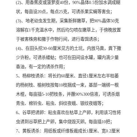
(2)、用香蕉皮或菠萝皮40份，90%晶体0.5份加水调成糊
状，每亩设20点，每点25克，可诱杀果实蝇等害虫；
(3)、地老幼虫发生期，采集新鲜嫩草，把90%晶体50克
溶解在1千克温水中，然后均匀喷在嫩草上，于傍晚放置
于被害株旁和撒于作物行间，进行毒饵诱杀；
(4)、在田头挖30-60厘米见方的土坑，内放马粪，粪下撒
少许粉，可诱杀蝼蛄；也可在田间设水罐，罐内滴少量
香油，有一定的诱杀作用；
5、杨柳枝诱杀：将长约60厘米、直径1厘米左右半枯萎
的杨树枝、榆树枝按每10枝捆成一束，基部一端绑一根
木棍，每亩插5-10把枝条，并蘸90%300倍液，可诱杀烟
青虫、棉铃虫、粘虫、斜纹夜蛾、银纹夜蛾等；
6、谷草把诱卵：粘虫喜欢在枯草上产卵，利用该习性将
虫诱到谷草把上产卵，集中烧毁灭卵。每亩插10把；
7、黄板诱杀：用纸板或纤维板裁成长1厘米、宽0.2厘米