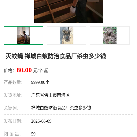
灭蚊虫
灭蟑螂
白蚁工程
果蝇防治
害虫防治
灭杀害虫
病媒生物防治
有害生物防治
灭蚊蝇 禅城白蚁防治食品厂杀虫多少钱
80.00
价格：
元/个 起
产品数量：
9999.00个
发货地址：
广东省佛山市南海区
关键词：
禅城白蚁防治食品厂杀虫多少钱
发布日期：
2026-08-09
阅 读 量：
59