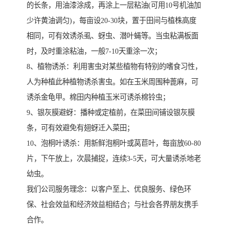
的长条，用油漆涂成，再涂上一层粘油(可用10号机油加
少许黄油调匀)，每亩设20-30块，置于田间与植株高度
相同，可有效诱杀虱、蚜虫、潜叶蝇等。当虫粘满板面
时，及时重涂粘油，一般7-10天重涂一次；
8、植物诱杀：利用害虫对某些植物有特别的嗜食习性，
人为种植此种植物诱杀害虫。如在玉米周围种蓖麻，可
诱杀金龟甲。棉田内种植玉米可诱杀棉铃虫；
9、银灰膜避蚜：播种或定植前，在菜田间铺设银灰膜
条，可有效避免有翅蚜迁入菜田；
10、泡桐叶诱杀：用新鲜泡桐叶或莴苣叶，每亩放60-80
片，下午放上，次晨捕捉，连续3-5天，可大量诱杀地老
幼虫。
我们公司服务理念：以客户至上、优良服务、绿色环
保、社会效益和经济效益相结合；与社会各界朋友携手
合作。