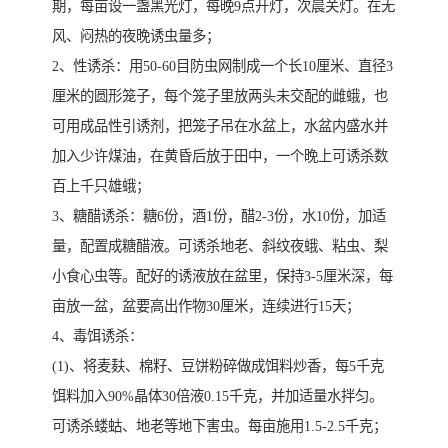
期，每亩设一盏黑光灯，每晚9点开灯，次晨关灯。在无
风、闷热的夜晚诱虫量多；
2、性诱杀：用50-60目防虫网制成一个长10厘米、直径3
厘米的圆形笼子，每个笼子里放两头未交配的雌蛾，也
可用成品性引诱剂，把笼子吊在水盆上，水盆内盛水并
加入少许煤油，在黄昏后放于田中，一个晚上可诱杀数
百上千只雄蛾；
3、糖醋诱杀：糖6份，酒1份，醋2-3份，水10份，加适
量，配置成糖醋液。可诱杀地老、斜纹夜蛾、粘虫、梨
小食心虫等。配好的诱液放在盆里，保持3-5厘米深，每
亩放一盆，盆要高出作物30厘米，连续进行15天；
4、毒饵诱杀：
(1)、将麦麸、棉籽、豆饼粉碎做成饵料炒香，每5千克
饵料加入90%晶体30倍液0.15千克，并加适量水拌匀。
可诱杀蝼蛄、地老等地下害虫。每亩施用1.5-2.5千克；