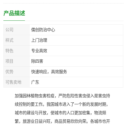
产品描述
公司
儒创防治中心
样式
上门治理
特色
专业高效
项目
除四害
优势
快速响应，高效服务
可售卖地
广东
加强园林植物虫害检疫，严防危险性害虫侵入是害虫持
续控制的要工作。我国城市进入了一个新的发展时期，
城市的建设与开放，使城市的人口更加密集，物流频
繁，旅游业日益兴旺，商品贸易欣欣向荣。各城市也开