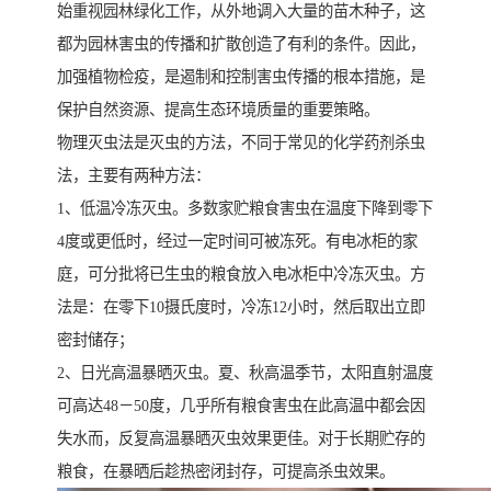
始重视园林绿化工作，从外地调入大量的苗木种子，这
都为园林害虫的传播和扩散创造了有利的条件。因此，
加强植物检疫，是遏制和控制害虫传播的根本措施，是
保护自然资源、提高生态环境质量的重要策略。
物理灭虫法是灭虫的方法，不同于常见的化学药剂杀虫
法，主要有两种方法：
1、低温冷冻灭虫。多数家贮粮食害虫在温度下降到零下
4度或更低时，经过一定时间可被冻死。有电冰柜的家
庭，可分批将已生虫的粮食放入电冰柜中冷冻灭虫。方
法是：在零下10摄氏度时，冷冻12小时，然后取出立即
密封储存；
2、日光高温暴晒灭虫。夏、秋高温季节，太阳直射温度
可高达48－50度，几乎所有粮食害虫在此高温中都会因
失水而，反复高温暴晒灭虫效果更佳。对于长期贮存的
粮食，在暴晒后趁热密闭封存，可提高杀虫效果。