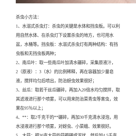
杀虫小方法：
1、水溺式杀虫灯：杀虫的关键是水体和挡虫板。可以利
用自然水体、在杀虫灯下设置杀虫的地方，也可用水
盆，水桶等。挡虫板：水溺式杀虫灯有两种结构：有挡
虫板和无挡虫板两种；
2、南瓜叶：取一些南瓜叶加清水碾碎，采集原液汁，
2（原液）：3（水）的比例稀释，再在容器加少量皂
液，搅拌均匀后喷出，防治蚜虫效果很好；
3、丝瓜：取若干丝瓜碾碎，再加入20倍水均匀搅拌，取
其滤液进行那个喷雾，可以用来防治菜青虫等害虫，效
果在95％以上；
4、**：取2千克干的**碾碎，再加30千克清水浸泡，用
水浸液进行那个喷雾，对蚜虫、小菜蛾、效果很好。
5、大蒜：把30克大蒜的蒜瓣碾成泥状，然后加4.5千克