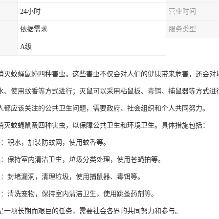
24小时
营业时间
依据需求
服务类型
A级
消灭蚊蝇鼠蟑四种害虫。这些害虫不仅会对人们的健康带来危害，还会对
水、使用蚊香等方式进行；灭鼠可以采用粘鼠板、毒饵、捕鼠器等方式进
人都应该关注的公共卫生问题，需要政府、社会组织和个人共同努力。
消灭蚊蝇鼠蚤四种害虫，以保障公共卫生和环境卫生。具体措施包括：
子：积水，加装防蚊网，使用蚊香等。
蝇：保持室内清洁卫生，垃圾分类处理，使用苍蝇拍等。
鼠：封堵漏洞，清理垃圾，使用捕鼠器、毒饵等。
蚤：清洗宠物，保持室内清洁卫生，使用跳蚤药剂等。
是一项长期而艰巨的任务，需要社会各界的共同努力和参与。