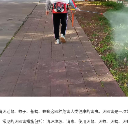
消灭老鼠、蚊子、苍蝇、蟑螂这四种危害人类健康的害虫。灭四害是一项
。常见的灭四害措施包括：清理垃圾、消毒、使用灭鼠、灭蚊、灭蝇、灭