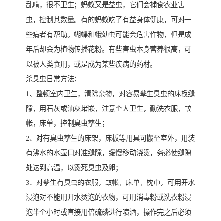
乱啃，很不卫生；蚂蚁又是益虫，它们会捕食农业害
虫，控制其数量。有的蚂蚁吃了有益身体健康，可对一
些病者有帮助。蝴蝶和蛾幼虫可能会危害作物，但是成
年后却会为植物传播花粉。有些害虫本身营养很高，可
以被人类食用，或是成为某些疾病的药材。
杀臭虫日常方法：
1、整顿室内卫生，清除杂物，对容易孳生臭虫的床板缝
隙，用石灰或油灰堵嵌，注意个人卫生，勤洗衣服，蚊
帐，床单，控制臭虫孳生；
2、对有臭虫孳生的床架，床板等用具可搬至室外，用装
有沸水的水壶口对准缝隙，缓慢移动浇烫，务必使缝隙
处达到高温，以烫死臭虫及卵；
3、对孳生有臭虫的衣服，蚊帐，床单，枕巾，可用开水
浸泡对不能用开水烫泡的衣物，可用消毒粉或洗衣粉浸
泡半个小时或直接用倍硫磷进行喷洒，操作完之后必须