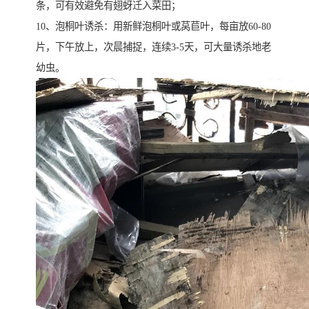
条，可有效避免有翅蚜迁入菜田；
10、泡桐叶诱杀：用新鲜泡桐叶或莴苣叶，每亩放60-80
片，下午放上，次晨捕捉，连续3-5天，可大量诱杀地老
幼虫。