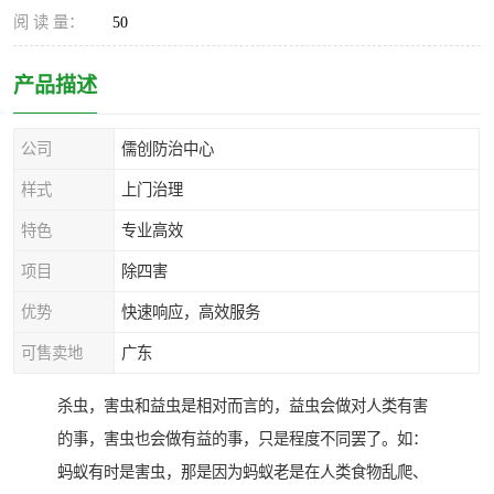
阅 读 量：
50
产品描述
公司
儒创防治中心
样式
上门治理
特色
专业高效
项目
除四害
优势
快速响应，高效服务
可售卖地
广东
杀虫，害虫和益虫是相对而言的，益虫会做对人类有害
的事，害虫也会做有益的事，只是程度不同罢了。如：
蚂蚁有时是害虫，那是因为蚂蚁老是在人类食物乱爬、