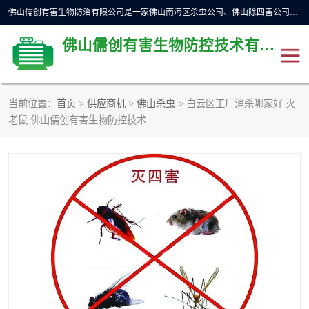
佛山儒创有害生物防治有限公司是一家佛山南海区杀虫公司、佛山除四害公司、佛山灭白蚁公司、佛山白蚁防治公司，让您远离虫害困扰。要问佛山白蚁防治哪家好？佛山儒创有害生物防治有限公司全佛山、广州，正规公司，上门勘查，可靠，售后有保障。
佛山儒创有害生物防控技术有限公司
当前位置：
首页
>
供应商机
>
佛山杀虫
> 白云区工厂消杀哪家好 灭
除四害公司
佛山杀虫
老鼠 佛山儒创有害生物防控技术
消毒消杀
佛山白蚁防治公司
佛山灭白蚁公司
佛山杀虫公司
佛山除四害公司
灭鼠
灭蜱虫
消杀
灭苍蝇
灭跳蚤