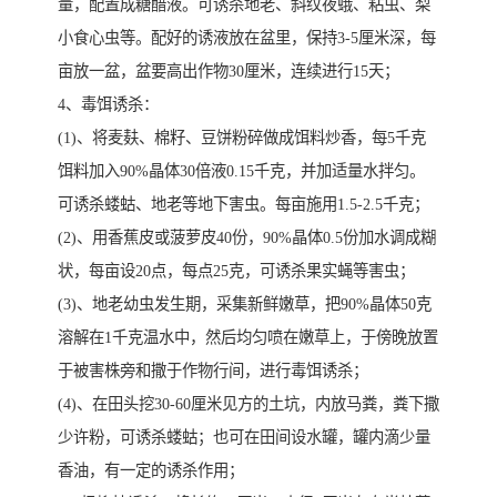
量，配置成糖醋液。可诱杀地老、斜纹夜蛾、粘虫、梨
小食心虫等。配好的诱液放在盆里，保持3-5厘米深，每
亩放一盆，盆要高出作物30厘米，连续进行15天；
4、毒饵诱杀：
(1)、将麦麸、棉籽、豆饼粉碎做成饵料炒香，每5千克
饵料加入90%晶体30倍液0.15千克，并加适量水拌匀。
可诱杀蝼蛄、地老等地下害虫。每亩施用1.5-2.5千克；
(2)、用香蕉皮或菠萝皮40份，90%晶体0.5份加水调成糊
状，每亩设20点，每点25克，可诱杀果实蝇等害虫；
(3)、地老幼虫发生期，采集新鲜嫩草，把90%晶体50克
溶解在1千克温水中，然后均匀喷在嫩草上，于傍晚放置
于被害株旁和撒于作物行间，进行毒饵诱杀；
(4)、在田头挖30-60厘米见方的土坑，内放马粪，粪下撒
少许粉，可诱杀蝼蛄；也可在田间设水罐，罐内滴少量
香油，有一定的诱杀作用；