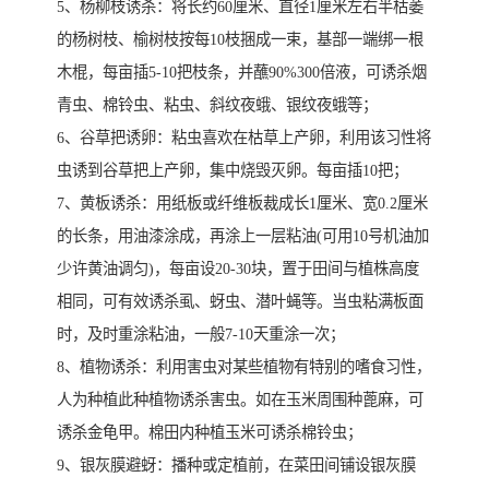
5、杨柳枝诱杀：将长约60厘米、直径1厘米左右半枯萎
的杨树枝、榆树枝按每10枝捆成一束，基部一端绑一根
木棍，每亩插5-10把枝条，并蘸90%300倍液，可诱杀烟
青虫、棉铃虫、粘虫、斜纹夜蛾、银纹夜蛾等；
6、谷草把诱卵：粘虫喜欢在枯草上产卵，利用该习性将
虫诱到谷草把上产卵，集中烧毁灭卵。每亩插10把；
7、黄板诱杀：用纸板或纤维板裁成长1厘米、宽0.2厘米
的长条，用油漆涂成，再涂上一层粘油(可用10号机油加
少许黄油调匀)，每亩设20-30块，置于田间与植株高度
相同，可有效诱杀虱、蚜虫、潜叶蝇等。当虫粘满板面
时，及时重涂粘油，一般7-10天重涂一次；
8、植物诱杀：利用害虫对某些植物有特别的嗜食习性，
人为种植此种植物诱杀害虫。如在玉米周围种蓖麻，可
诱杀金龟甲。棉田内种植玉米可诱杀棉铃虫；
9、银灰膜避蚜：播种或定植前，在菜田间铺设银灰膜