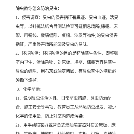
除虫教你怎么防治臭虫：
1、侵害调查：臭虫的侵害指征有粪迹、臭虫血迹，活臭
虫等，以针挑法结合目测法检查可疑栖息场所(棕棚、床
架、画镜线、板墙缝隙、桌椅、沙发等物件)的臭虫侵害
指征，严重侵害场所能闻及臭虫的臭味;
2、环境防治：环境防治的目的是铲除孳生条件，即整顿
室内卫生，清除杂物，对床板、墙壁、棕棚等容易孳生
臭虫的缝隙，用石灰或油灰堵嵌，有臭虫孳生的墙纸必
须撕下烧掉;
3、化学防治：
1)、说明臭虫生活习性、日常防虫措施、臭虫防治配
合、施工安全等事项，教育员工从环境防虫出发，减少
化学的使用量，防止对室内造成污染;
2)、用手动喷雾器或背负式燃油喷雾器对宿舍床板、床
垫、铁架床、墙缝隙、线管缝隙、衣柜、门窗、桌椅等