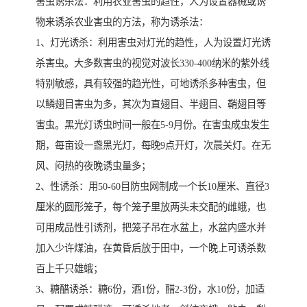
害虫诱杀法：利用农业害虫的趋性，人为设置器械或诱
物来诱杀农业害虫的方法，称为诱杀法：
1、灯光诱杀：利用害虫对灯光的趋性，人为设置灯光诱
杀害虫。大多数害虫的视觉对波长330-400纳米的紫外线
特别敏感，具有较强的趋光性，可地诱杀多种害虫，但
以鳞翅目害虫为多，其次为直翅目、半翅目、鞘翅目等
害虫。黑光灯诱虫时间一般在5-9月份。在害虫成虫发生
期，每亩设一盏黑光灯，每晚9点开灯，次晨关灯。在无
风、闷热的夜晚诱虫量多；
2、性诱杀：用50-60目防虫网制成一个长10厘米、直径3
厘米的圆形笼子，每个笼子里放两头未交配的雌蛾，也
可用成品性引诱剂，把笼子吊在水盆上，水盆内盛水并
加入少许煤油，在黄昏后放于田中，一个晚上可诱杀数
百上千只雄蛾；
3、糖醋诱杀：糖6份，酒1份，醋2-3份，水10份，加适