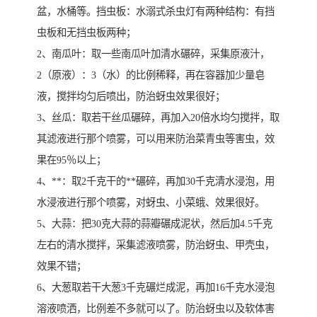
盆，水桶等。挡虫板：水溺式杀虫灯有两种结构：有挡
虫板和无挡虫板两种；
2、南瓜叶：取一些南瓜叶加清水碾碎，采集原液汁，
2（原液）：3（水）的比例稀释，再在容器加少量皂
液，搅拌均匀后喷出，防治蚜虫效果很好；
3、丝瓜：取若干丝瓜碾碎，再加入20倍水均匀搅拌，取
其滤液进行那个喷雾，可以用来防治菜青虫等害虫，效
果在95％以上；
4、**：取2千克干的**碾碎，再加30千克清水浸泡，用
水浸液进行那个喷雾，对蚜虫、小菜蛾、效果很好。
5、大蒜：把30克大蒜的蒜瓣碾成泥状，然后加4.5千克
左右的清水搅拌，采集滤液喷雾，防治蚜虫、甲壳虫，
效果不错；
6、大葱取若干大葱3千克碾烂成泥，再加16千克水浸泡
溶液喷洒，比例差不多就可以了。防治蚜虫以及软体害