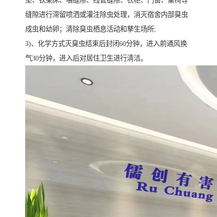
缝隙进行滞留喷洒或灌注除虫处理，消灭宿舍内部臭虫
成虫和幼卵；清除臭虫栖息活动和孳生场所;
3)、化学方式灭臭虫结束后封闭60分钟，进入前通风换
气30分钟，进入后对居住卫生进行清洁。