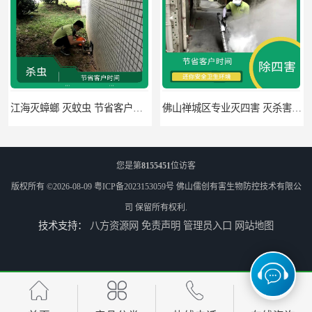
江海灭蟑螂 灭蚊虫 节省客户时间
佛山禅城区专业灭四害 灭杀害虫 根据现场情况定制中害方案
您是第
8155451
位访客
版权所有 ©2026-08-09
粤ICP备2023153059号
佛山儒创有害生物防控技术有限公
司
保留所有权利.
技术支持：
八方资源网
免责声明
管理员入口
网站地图
佛山灭白蚁 害虫防治 可定期检查
高明区明城镇消毒价格 病媒生物防治 因地制宜地给出处理方案