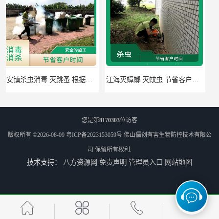
江海灭蟑螂 灭蚊虫 节省客户时间
佛山禅城区专业灭四害 灭杀害虫 根据现场情况定制中害方案
您是第
8170303
位访客
版权所有 ©2026-08-09
粤ICP备2023153059号
佛山儒创有害生物防控技术有限公
司
保留所有权利.
技术支持：
八方资源网
免责声明
管理员入口
网站地图
佛山灭白蚁 害虫防治 可定期检查
高明区明城镇消毒价格 病媒生物防治 因地制宜地给出处理方案