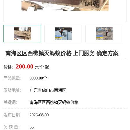
灭蚊虫
灭蟑螂
白蚁工程
果蝇防治
害虫防治
灭杀害虫
病媒生物防治
有害生物防治
南海区区西樵镇灭蚂蚁价格 上门服务 确定方案
200.00
价格：
元/个 起
产品数量：
9999.00个
发货地址：
广东省佛山市南海区
关键词：
南海区区西樵镇灭蚂蚁价格
发布日期：
2026-08-09
阅 读 量：
56