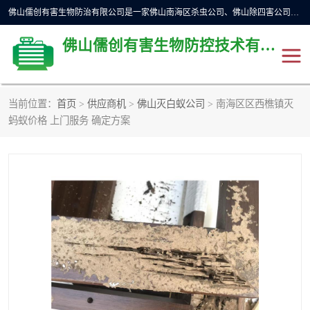
佛山儒创有害生物防治有限公司是一家佛山南海区杀虫公司、佛山除四害公司、佛山灭白蚁公司、佛山白蚁防治公司，让您远离虫害困扰。要问佛山白蚁防治哪家好？佛山儒创有害生物防治有限公司全佛山、广州，正规公司，上门勘查，可靠，售后有保障。
佛山儒创有害生物防控技术有限公司
当前位置：
首页
>
供应商机
>
佛山灭白蚁公司
> 南海区区西樵镇灭
除四害公司
佛山杀虫
蚂蚁价格 上门服务 确定方案
消毒消杀
佛山白蚁防治公司
佛山灭白蚁公司
佛山杀虫公司
佛山除四害公司
灭鼠
灭蜱虫
消杀
灭苍蝇
灭跳蚤