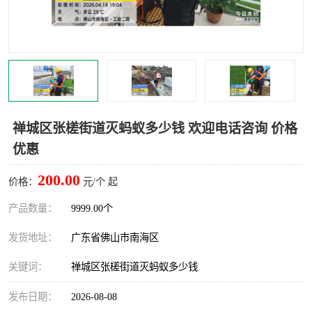
灭蚊虫
灭蟑螂
白蚁工程
果蝇防治
害虫防治
灭杀害虫
病媒生物防治
有害生物防治
禅城区张槎街道灭蚂蚁多少钱 欢迎电话咨询 价格
优惠
200.00
价格：
元/个 起
产品数量：
9999.00个
发货地址：
广东省佛山市南海区
关键词：
禅城区张槎街道灭蚂蚁多少钱
发布日期：
2026-08-08