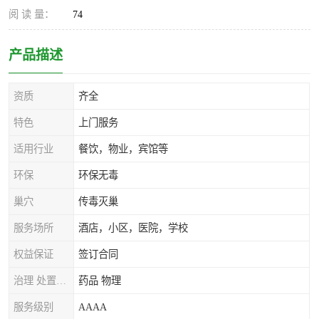
阅 读 量：
74
产品描述
资质
齐全
特色
上门服务
适用行业
餐饮，物业，宾馆等
环保
环保无毒
巢穴
传毒灭巢
服务场所
酒店，小区，医院，学校
权益保证
签订合同
治理 处置方式
药品 物理
服务级别
AAAA