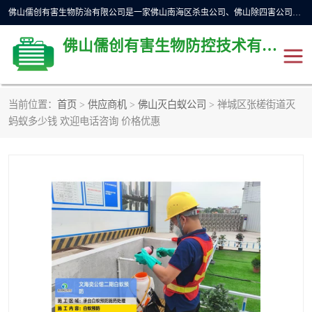
佛山儒创有害生物防治有限公司是一家佛山南海区杀虫公司、佛山除四害公司、佛山灭白蚁公司、佛山白蚁防治公司，让您远离虫害困扰。要问佛山白蚁防治哪家好？佛山儒创有害生物防治有限公司全佛山、广州，正规公司，上门勘查，可靠，售后有保障。
佛山儒创有害生物防控技术有限公司
当前位置：
首页
>
供应商机
>
佛山灭白蚁公司
> 禅城区张槎街道灭
除四害公司
佛山杀虫
蚂蚁多少钱 欢迎电话咨询 价格优惠
消毒消杀
佛山白蚁防治公司
佛山灭白蚁公司
佛山杀虫公司
佛山除四害公司
灭鼠
灭蜱虫
消杀
灭苍蝇
灭跳蚤