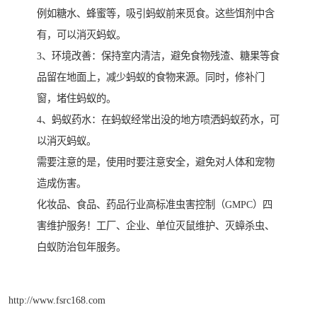
例如糖水、蜂蜜等，吸引蚂蚁前来觅食。这些饵剂中含
有，可以消灭蚂蚁。
3、环境改善：保持室内清洁，避免食物残渣、糖果等食
品留在地面上，减少蚂蚁的食物来源。同时，修补门
窗，堵住蚂蚁的。
4、蚂蚁药水：在蚂蚁经常出没的地方喷洒蚂蚁药水，可
以消灭蚂蚁。
需要注意的是，使用时要注意安全，避免对人体和宠物
造成伤害。
化妆品、食品、药品行业高标准虫害控制（GMPC）四
害维护服务！工厂、企业、单位灭鼠维护、灭蟑杀虫、
白蚁防治包年服务。
http://www.fsrc168.com