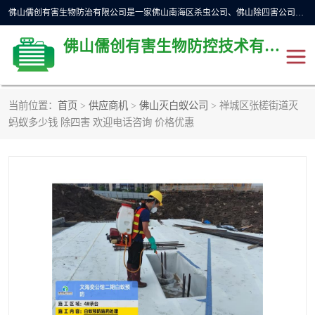
佛山儒创有害生物防治有限公司是一家佛山南海区杀虫公司、佛山除四害公司、佛山灭白蚁公司、佛山白蚁防治公司，让您远离虫害困扰。要问佛山白蚁防治哪家好？佛山儒创有害生物防治有限公司全佛山、广州，正规公司，上门勘查，可靠，售后有保障。
佛山儒创有害生物防控技术有限公司
当前位置：
首页
>
供应商机
>
佛山灭白蚁公司
> 禅城区张槎街道灭
除四害公司
佛山杀虫
蚂蚁多少钱 除四害 欢迎电话咨询 价格优惠
消毒消杀
佛山白蚁防治公司
佛山灭白蚁公司
佛山杀虫公司
佛山除四害公司
灭鼠
灭蜱虫
消杀
灭苍蝇
灭跳蚤