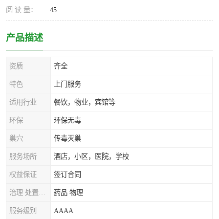
阅 读 量：
45
产品描述
资质
齐全
特色
上门服务
适用行业
餐饮，物业，宾馆等
环保
环保无毒
巢穴
传毒灭巢
服务场所
酒店，小区，医院，学校
权益保证
签订合同
治理 处置方式
药品 物理
服务级别
AAAA