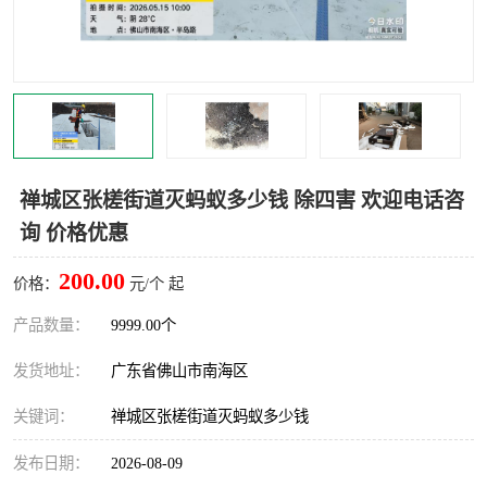
灭蚊虫
灭蟑螂
白蚁工程
果蝇防治
害虫防治
灭杀害虫
病媒生物防治
有害生物防治
禅城区张槎街道灭蚂蚁多少钱 除四害 欢迎电话咨
询 价格优惠
200.00
价格：
元/个 起
产品数量：
9999.00个
发货地址：
广东省佛山市南海区
关键词：
禅城区张槎街道灭蚂蚁多少钱
发布日期：
2026-08-09