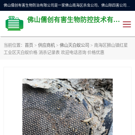
佛山儒创有害生物防治有限公司是一家佛山南海区杀虫公司、佛山除四害公司、佛山灭白蚁公司、佛山白蚁防治公司，让您远离虫害困扰。要问佛山白蚁防治哪家好？佛山儒创有害生物防治有限公司全佛山、广州，正规公司，上门勘查，可靠，售后有保障。
佛山儒创有害生物防控技术有限公司
当前位置：
首页
>
供应商机
>
佛山灭白蚁公司
> 南海区狮山镇红星
除四害公司
佛山杀虫
工业区灭白蚁价格 消杀记录表 欢迎电话咨询 价格优惠
消毒消杀
佛山白蚁防治公司
佛山灭白蚁公司
佛山杀虫公司
佛山除四害公司
灭鼠
灭蜱虫
消杀
灭苍蝇
灭跳蚤