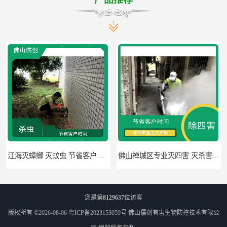
江海灭蟑螂 灭蚊虫 节省客户时间
佛山禅城区专业灭四害 灭杀害虫 根据现场情况定制中害方案
您是第
8129637
位访客
版权所有 ©2026-08-06
粤ICP备2023153059号
佛山儒创有害生物防控技术有限公