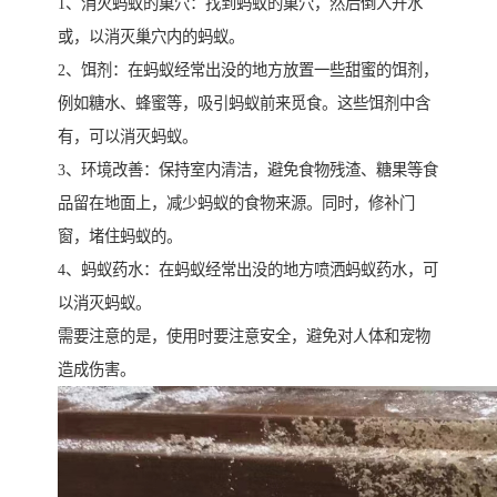
1、消灭蚂蚁的巢穴：找到蚂蚁的巢穴，然后倒入开水
或，以消灭巢穴内的蚂蚁。
2、饵剂：在蚂蚁经常出没的地方放置一些甜蜜的饵剂，
例如糖水、蜂蜜等，吸引蚂蚁前来觅食。这些饵剂中含
有，可以消灭蚂蚁。
3、环境改善：保持室内清洁，避免食物残渣、糖果等食
品留在地面上，减少蚂蚁的食物来源。同时，修补门
窗，堵住蚂蚁的。
4、蚂蚁药水：在蚂蚁经常出没的地方喷洒蚂蚁药水，可
以消灭蚂蚁。
需要注意的是，使用时要注意安全，避免对人体和宠物
造成伤害。