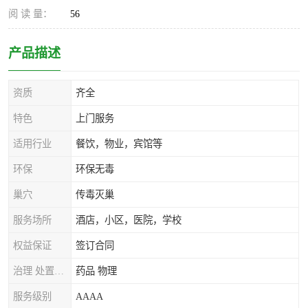
阅 读 量：
56
产品描述
资质
齐全
特色
上门服务
适用行业
餐饮，物业，宾馆等
环保
环保无毒
巢穴
传毒灭巢
服务场所
酒店，小区，医院，学校
权益保证
签订合同
治理 处置方式
药品 物理
服务级别
AAAA