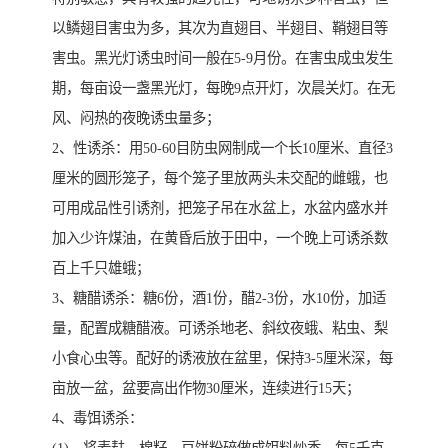
以鳞翅目害虫为多，其次为直翅目、半翅目、鞘翅目等
害虫。黑光灯诱虫时间一般在5-9月份。在害虫成虫发生
期，每亩设一盏黑光灯，每晚9点开灯，次晨关灯。在无
风、闷热的夜晚诱虫量多；
2、性诱杀：用50-60目防虫网制成一个长10厘米、直径3
厘米的圆形笼子，每个笼子里放两头未交配的雌蛾，也
可用成品性引诱剂，把笼子吊在水盆上，水盆内盛水并
加入少许煤油，在黄昏后放于田中，一个晚上可诱杀数
百上千只雄蛾；
3、糖醋诱杀：糖6份，酒1份，醋2-3份，水10份，加适
量，配置成糖醋液。可诱杀地老、斜纹夜蛾、粘虫、梨
小食心虫等。配好的诱液放在盆里，保持3-5厘米深，每
亩放一盆，盆要高出作物30厘米，连续进行15天；
4、毒饵诱杀：