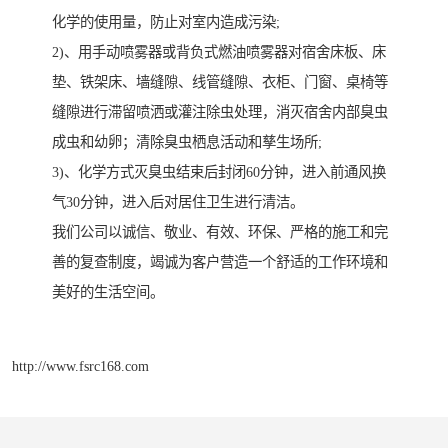
化学的使用量，防止对室内造成污染;
2)、用手动喷雾器或背负式燃油喷雾器对宿舍床板、床
垫、铁架床、墙缝隙、线管缝隙、衣柜、门窗、桌椅等
缝隙进行滞留喷洒或灌注除虫处理，消灭宿舍内部臭虫
成虫和幼卵；清除臭虫栖息活动和孳生场所;
3)、化学方式灭臭虫结束后封闭60分钟，进入前通风换
气30分钟，进入后对居住卫生进行清洁。
我们公司以诚信、敬业、有效、环保、严格的施工和完
善的复查制度，竭诚为客户营造一个舒适的工作环境和
美好的生活空间。
http://www.fsrc168.com