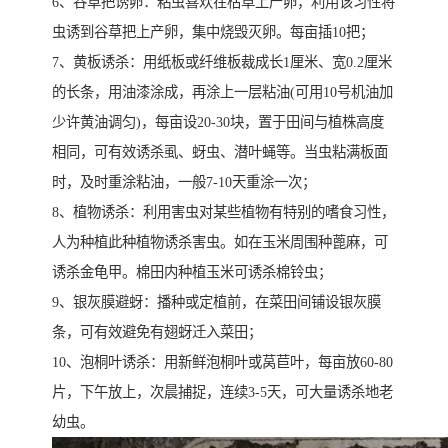
6、谷草把诱卵：粘虫喜欢在枯草上产卵，利用该习性将
虫诱到谷草把上产卵，集中烧毁灭卵。每亩插10把；
7、黄板诱杀：用纸板或纤维板裁成长1厘米、宽0.2厘米
的长条，用油漆涂成，再涂上一层粘油(可用10号机油加
少许黄油调匀)，每亩设20-30块，置于田间与植株高度
相同，可有效诱杀虱、蚜虫、潜叶蝇等。当虫粘满板面
时，及时重涂粘油，一般7-10天重涂一次；
8、植物诱杀：利用害虫对某些植物有特别的嗜食习性，
人为种植此种植物诱杀害虫。如在玉米周围种蓖麻，可
诱杀金龟甲。棉田内种植玉米可诱杀棉铃虫；
9、银灰膜避蚜：播种或定植前，在菜田间铺设银灰膜
条，可有效避免有翅蚜迁入菜田；
10、泡桐叶诱杀：用新鲜泡桐叶或莴苣叶，每亩放60-80
片，下午放上，次晨捕捉，连续3-5天，可大量诱杀地老
幼虫。