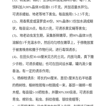
(1)、将麦麸、棉籽、豆饼粉碎做成饵料炒香，每5千克
饵料加入90%晶体30倍液0.15千克，并加适量水拌匀。
可诱杀蝼蛄、地老等地下害虫。每亩施用1.5-2.5千克；
(2)、用香蕉皮或菠萝皮40份，90%晶体0.5份加水调成糊
状，每亩设20点，每点25克，可诱杀果实蝇等害虫；
(3)、地老幼虫发生期，采集新鲜嫩草，把90%晶体50克
溶解在1千克温水中，然后均匀喷在嫩草上，于傍晚放置
于被害株旁和撒于作物行间，进行毒饵诱杀；
(4)、在田头挖30-60厘米见方的土坑，内放马粪，粪下撒
少许粉，可诱杀蝼蛄；也可在田间设水罐，罐内滴少量
香油，有一定的诱杀作用；
5、杨柳枝诱杀：将长约60厘米、直径1厘米左右半枯萎
的杨树枝、榆树枝按每10枝捆成一束，基部一端绑一根
木棍，每亩插5-10把枝条，并蘸90%300倍液，可诱杀烟
青虫、棉铃虫、粘虫、斜纹夜蛾、银纹夜蛾等；