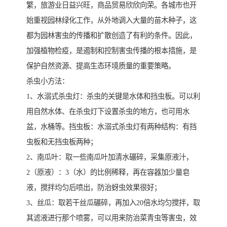
繁，旅游业日益兴旺，商品贸易欣欣向荣。各城市也开
始重视园林绿化工作，从外地调入大量的苗木种子，这
都为园林害虫的传播和扩散创造了有利的条件。因此，
加强植物检疫，是遏制和控制害虫传播的根本措施，是
保护自然资源、提高生态环境质量的重要策略。
杀虫小方法：
1、水溺式杀虫灯：杀虫的关键是水体和挡虫板。可以利
用自然水体、在杀虫灯下设置杀虫的地方，也可用水
盆，水桶等。挡虫板：水溺式杀虫灯有两种结构：有挡
虫板和无挡虫板两种；
2、南瓜叶：取一些南瓜叶加清水碾碎，采集原液汁，
2（原液）：3（水）的比例稀释，再在容器加少量皂
液，搅拌均匀后喷出，防治蚜虫效果很好；
3、丝瓜：取若干丝瓜碾碎，再加入20倍水均匀搅拌，取
其滤液进行那个喷雾，可以用来防治菜青虫等害虫，效