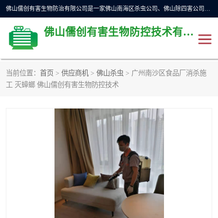
佛山儒创有害生物防治有限公司是一家佛山南海区杀虫公司、佛山除四害公司、佛山灭白蚁公司、佛山白蚁防治公司，让您远离虫害困扰。要问佛山白蚁防治哪家好？佛山儒创有害生物防治有限公司全佛山、广州，正规公司，上门勘查，可靠，售后有保障。
佛山儒创有害生物防控技术有限公司
当前位置：
首页
>
供应商机
>
佛山杀虫
> 广州南沙区食品厂消杀施
除四害公司
佛山杀虫
工 灭蟑螂 佛山儒创有害生物防控技术
消毒消杀
佛山白蚁防治公司
佛山灭白蚁公司
佛山杀虫公司
佛山除四害公司
灭鼠
灭蜱虫
消杀
灭苍蝇
灭跳蚤