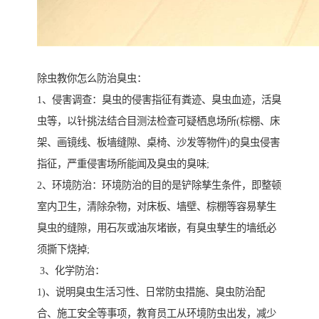
除虫教你怎么防治臭虫：
1、侵害调查：臭虫的侵害指征有粪迹、臭虫血迹，活臭
虫等，以针挑法结合目测法检查可疑栖息场所(棕棚、床
架、画镜线、板墙缝隙、桌椅、沙发等物件)的臭虫侵害
指征，严重侵害场所能闻及臭虫的臭味;
2、环境防治：环境防治的目的是铲除孳生条件，即整顿
室内卫生，清除杂物，对床板、墙壁、棕棚等容易孳生
臭虫的缝隙，用石灰或油灰堵嵌，有臭虫孳生的墙纸必
须撕下烧掉;
3、化学防治：
1)、说明臭虫生活习性、日常防虫措施、臭虫防治配
合、施工安全等事项，教育员工从环境防虫出发，减少