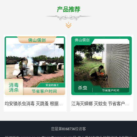
产品推荐
均安镇杀虫消毒 灭跳蚤 根据现场情况定制中害方案
江海灭蟑螂 灭蚊虫 节省客户时间
您是第
8168756
位访客