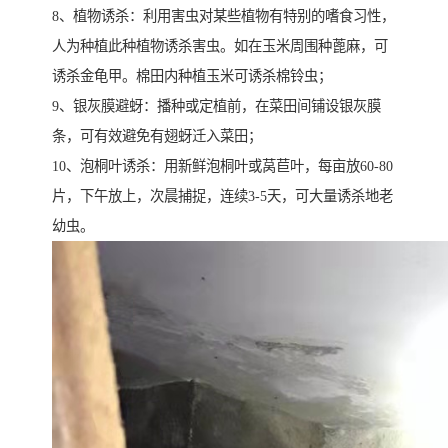
8、植物诱杀：利用害虫对某些植物有特别的嗜食习性，
人为种植此种植物诱杀害虫。如在玉米周围种蓖麻，可
诱杀金龟甲。棉田内种植玉米可诱杀棉铃虫；
9、银灰膜避蚜：播种或定植前，在菜田间铺设银灰膜
条，可有效避免有翅蚜迁入菜田；
10、泡桐叶诱杀：用新鲜泡桐叶或莴苣叶，每亩放60-80
片，下午放上，次晨捕捉，连续3-5天，可大量诱杀地老
幼虫。