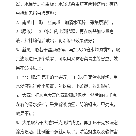
盆，水桶等。挡虫板：水溺式杀虫灯有两种结构：有挡
虫板和无挡虫板两种；
2、南瓜叶：取一些南瓜叶加清水碾碎，采集原液汁，
2（原液）：3（水）的比例稀释，再在容器加少量皂
液，搅拌均匀后喷出，防治蚜虫效果很好；
3、丝瓜：取若干丝瓜碾碎，再加入20倍水均匀搅拌，取
其滤液进行那个喷雾，可以用来防治菜青虫等害虫，效
果在95％以上；
4、**：取2千克干的**碾碎，再加30千克清水浸泡，用
水浸液进行那个喷雾，对蚜虫、小菜蛾、效果很好。
5、大蒜：把30克大蒜的蒜瓣碾成泥状，然后加4.5千克
左右的清水搅拌，采集滤液喷雾，防治蚜虫、甲壳虫，
效果不错；
6、大葱取若干大葱3千克碾烂成泥，再加16千克水浸泡
溶液喷洒，比例差不多就可以了。防治蚜虫以及软体害