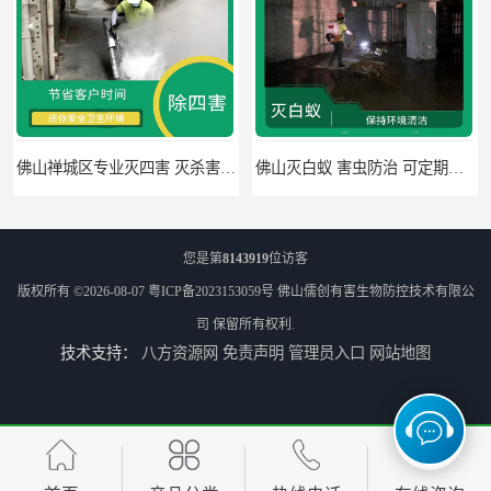
佛山禅城区专业灭四害 灭杀害虫 根据现场情况定制中害方案
佛山灭白蚁 害虫防治 可定期检查
您是第
8143919
位访客
版权所有 ©2026-08-07
粤ICP备2023153059号
佛山儒创有害生物防控技术有限公
司
保留所有权利.
技术支持：
八方资源网
免责声明
管理员入口
网站地图
高明区明城镇消毒价格 病媒生物防治 因地制宜地给出处理方案
南海区杀虫 病媒生物防治 节省客户时间