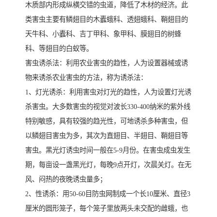
木质部内形成纵横交错的虫道，降低了木材的经济。此
类害虫主要有鳞翅目的木蠹蛾科、透翅蛾科、鞘翅目的
天牛科、小蠹科、吉丁甲科、象甲科、膜翅目的树蜂
科、等翅目的白蚁等。
害虫诱杀法：利用农业害虫的趋性，人为设置器械或诱
物来诱杀农业害虫的方法，称为诱杀法：
1、灯光诱杀：利用害虫对灯光的趋性，人为设置灯光诱
杀害虫。大多数害虫的视觉对波长330-400纳米的紫外线
特别敏感，具有较强的趋光性，可地诱杀多种害虫，但
以鳞翅目害虫为多，其次为直翅目、半翅目、鞘翅目等
害虫。黑光灯诱虫时间一般在5-9月份。在害虫成虫发生
期，每亩设一盏黑光灯，每晚9点开灯，次晨关灯。在无
风、闷热的夜晚诱虫量多；
2、性诱杀：用50-60目防虫网制成一个长10厘米、直径3
厘米的圆形笼子，每个笼子里放两头未交配的雌蛾，也