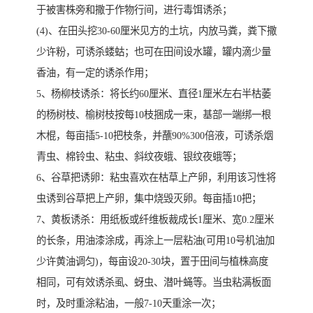
于被害株旁和撒于作物行间，进行毒饵诱杀；
(4)、在田头挖30-60厘米见方的土坑，内放马粪，粪下撒
少许粉，可诱杀蝼蛄；也可在田间设水罐，罐内滴少量
香油，有一定的诱杀作用；
5、杨柳枝诱杀：将长约60厘米、直径1厘米左右半枯萎
的杨树枝、榆树枝按每10枝捆成一束，基部一端绑一根
木棍，每亩插5-10把枝条，并蘸90%300倍液，可诱杀烟
青虫、棉铃虫、粘虫、斜纹夜蛾、银纹夜蛾等；
6、谷草把诱卵：粘虫喜欢在枯草上产卵，利用该习性将
虫诱到谷草把上产卵，集中烧毁灭卵。每亩插10把；
7、黄板诱杀：用纸板或纤维板裁成长1厘米、宽0.2厘米
的长条，用油漆涂成，再涂上一层粘油(可用10号机油加
少许黄油调匀)，每亩设20-30块，置于田间与植株高度
相同，可有效诱杀虱、蚜虫、潜叶蝇等。当虫粘满板面
时，及时重涂粘油，一般7-10天重涂一次；