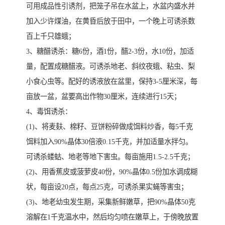
可用成品性引诱剂，把笼子吊在水盆上，水盆内盛水并
加入少许煤油，在黄昏后放于田中，一个晚上可诱杀数
百上千只雄蛾；
3、糖醋诱杀：糖6份，酒1份，醋2-3份，水10份，加适
量，配置成糖醋液。可诱杀地老、斜纹夜蛾、粘虫、梨
小食心虫等。配好的诱液放在盆里，保持3-5厘米深，每
亩放一盆，盆要高出作物30厘米，连续进行15天；
4、毒饵诱杀：
(1)、将麦麸、棉籽、豆饼粉碎做成饵料炒香，每5千克
饵料加入90%晶体30倍液0.15千克，并加适量水拌匀。
可诱杀蝼蛄、地老等地下害虫。每亩施用1.5-2.5千克；
(2)、用香蕉皮或菠萝皮40份，90%晶体0.5份加水调成糊
状，每亩设20点，每点25克，可诱杀果实蝇等害虫；
(3)、地老幼虫发生期，采集新鲜嫩草，把90%晶体50克
溶解在1千克温水中，然后均匀喷在嫩草上，于傍晚放置