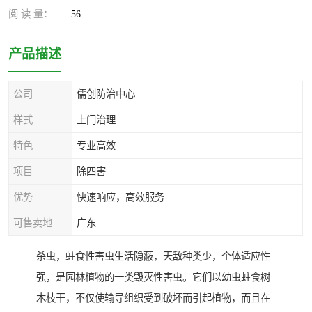
阅 读 量：
56
产品描述
公司
儒创防治中心
样式
上门治理
特色
专业高效
项目
除四害
优势
快速响应，高效服务
可售卖地
广东
杀虫，蛀食性害虫生活隐蔽，天敌种类少，个体适应性
强，是园林植物的一类毁灭性害虫。它们以幼虫蛀食树
木枝干，不仅使输导组织受到破坏而引起植物，而且在