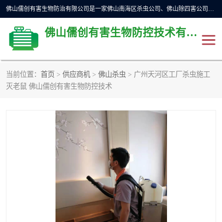
佛山儒创有害生物防治有限公司是一家佛山南海区杀虫公司、佛山除四害公司、佛山灭白蚁公司、佛山白蚁防治公司，让您远离虫害困扰。要问佛山白蚁防治哪家好？佛山儒创有害生物防治有限公司全佛山、广州，正规公司，上门勘查，可靠，售后有保障。
佛山儒创有害生物防控技术有限公司
当前位置：
首页
>
供应商机
>
佛山杀虫
> 广州天河区工厂杀虫施工
除四害公司
佛山杀虫
灭老鼠 佛山儒创有害生物防控技术
消毒消杀
佛山白蚁防治公司
佛山灭白蚁公司
佛山杀虫公司
佛山除四害公司
灭鼠
灭蜱虫
消杀
灭苍蝇
灭跳蚤