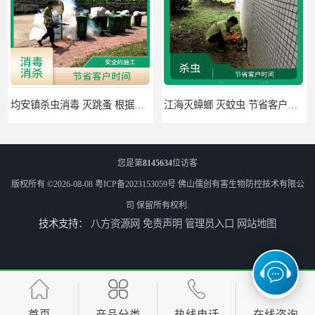
均安镇杀虫消毒 灭跳蚤 根据现场情况定制中害方案
江海灭蟑螂 灭蚊虫 节省客户时间
您是第
8145634
位访客
版权所有 ©2026-08-08
粤ICP备2023153059号
佛山儒创有害生物防控技术有限公
司
保留所有权利.
技术支持：
八方资源网
免责声明
管理员入口
网站地图
佛山禅城区专业灭四害 灭杀害虫 根据现场情况定制中害方案
佛山灭白蚁 害虫防治 可定期检查
首页
产品分类
热线电话
在线咨询