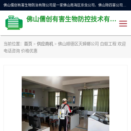
佛山儒创有害生物防治有限公司是一家佛山南海区杀虫公司、佛山除四害公司、佛山灭白蚁公司、佛山白蚁防治公司，让您远离虫害困扰。要问佛山白蚁防治哪家好？佛山儒创有害生物防治有限公司全佛山、广州，正规公司，上门勘查，可靠，售后有保障。
佛山儒创有害生物防控技术有限公司
当前位置：
首页
>
供应商机
> 佛山顺德区灭蟑螂公司 白蚁工程 欢迎
除四害公司
佛山杀虫
电话咨询 价格优惠
消毒消杀
佛山白蚁防治公司
佛山灭白蚁公司
佛山杀虫公司
佛山除四害公司
灭鼠
灭蜱虫
消杀
灭苍蝇
灭跳蚤