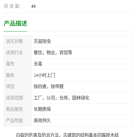
阅 读 量：
44
产品描述
消灭对象
灭鼠除虫
适用行业
餐饮，物业，宾馆等
毒性
无毒
服务
24小时上门
项目
除四害，除甲醛
适用范围
工厂，公司，仓库，园林绿化
售后服务
长期质保
产品性能
高效持久
白蚁的危害及防治方法，古建筑的结构基本同属砖木结