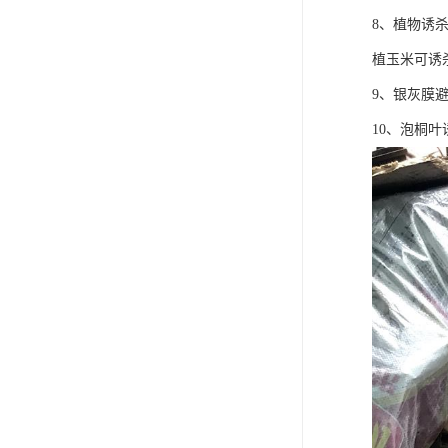
8、植物诱
植玉米可诱
9、银灰膜
10、泡桐