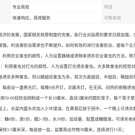
专业高效
项目
快速响应，高效服务
可售卖地
经济的发展，国家相关规章制度的完善，各行业对品质的要求日趋加强，
增强，的虫害防治需求也不断提升。如何有效的进行虫害防治，是每个企
：利用农业害虫的趋性，人为设置器械或诱物来诱杀农业害虫的方法，称
杀：利用害虫对灯光的趋性，人为设置灯光诱杀害虫。大多数害虫的视觉对波长
地诱杀多种害虫，但以鳞翅目害虫为多，其次为直翅目、半翅目、鞘翅目等
，每亩设一盏黑光灯，每晚9点开灯，次晨关灯。在无风、闷热的夜晚诱
：用50-60目防虫网制成一个长10厘米、直径3厘米的圆形笼子，每个笼
盆上，水盆内盛水并加入少许煤油，在黄昏后放于田中，一个晚上可诱杀
杀：糖6份，酒1份，醋2-3份，水10份，加适量，配置成糖醋液。可诱杀
保持3-5厘米深，每亩放一盆，盆要高出作物30厘米，连续进行15天；