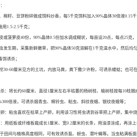
杀：
麸、棉籽、豆饼粉碎做成饵料炒香，每5千克饵料加入90%晶体30倍液0.
1.5-2.5千克；
蕉皮或菠萝皮40份，90%晶体0.5份加水调成糊状，每亩设20点，每点25
老幼虫发生期，采集新鲜嫩草，把90%晶体50克溶解在1千克温水中，然后
毒饵诱杀；
田头挖30-60厘米见方的土坑，内放马粪，粪下撒少许粉，可诱杀蝼蛄；也
诱杀：将长约60厘米、直径1厘米左右半枯萎的杨树枝、榆树枝按每10枝捆
0%300倍液，可诱杀烟青虫、棉铃虫、粘虫、斜纹夜蛾、银纹夜蛾等；
诱卵：粘虫喜欢在枯草上产卵，利用该习性将虫诱到谷草把上产卵，集中烧
杀：用纸板或纤维板裁成长1厘米、宽0.2厘米的长条，用油漆涂成，再涂上
块，置于田间与植株高度相同，可有效诱杀虱、蚜虫、潜叶蝇等。当虫粘满板面