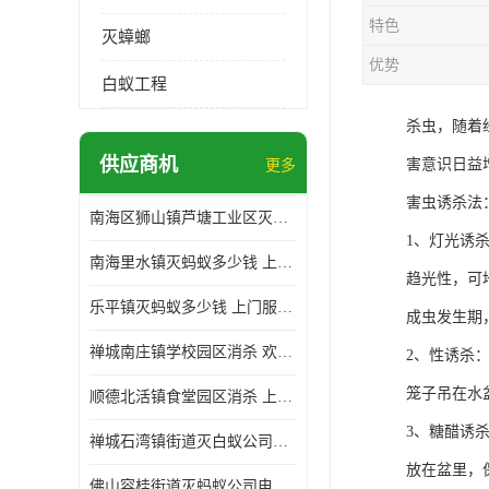
特色
灭蟑螂
优势
白蚁工程
杀虫，随着
供应商机
害意识日益
更多
害虫诱杀法
南海区狮山镇芦塘工业区灭白蚁多少钱 上门服务 确定方案
1、灯光诱
南海里水镇灭蚂蚁多少钱 上门服务 确定方案
趋光性，可
乐平镇灭蚂蚁多少钱 上门服务 确定方案
成虫发生期
禅城南庄镇学校园区消杀 欢迎电话咨询 价格优惠
2、性诱杀
笼子吊在水
顺德北活镇食堂园区消杀 上门服务 确定方案
3、糖醋诱
禅城石湾镇街道灭白蚁公司电话 病媒生物防治 上门服务 确定方案
放在盆里，
佛山容桂街道灭蚂蚁公司电话 白蚁防治 上门服务 确定方案