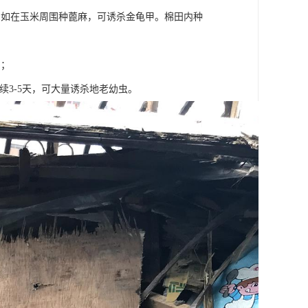
。如在玉米周围种蓖麻，可诱杀金龟甲。棉田内种
田；
续3-5天，可大量诱杀地老幼虫。