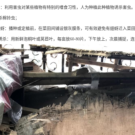
杀：利用害虫对某些植物有特别的嗜食习性，人为种植此种植物诱杀害虫
杀棉铃虫；
避蚜：播种或定植前，在菜田间铺设银灰膜条，可有效避免有翅蚜迁入菜
叶诱杀：用新鲜泡桐叶或莴苣叶，每亩放60-80片，下午放上，次晨捕捉，连