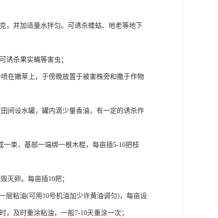
15千克，并加适量水拌匀。可诱杀蝼蛄、地老等地下
克，可诱杀果实蝇等害虫；
均匀喷在嫩草上，于傍晚放置于被害株旁和撒于作物
可在田间设水罐，罐内滴少量香油，有一定的诱杀作
成一束，基部一端绑一根木棍，每亩插5-10把枝
毁灭卵。每亩插10把；
一层粘油(可用10号机油加少许黄油调匀)，每亩设
时，及时重涂粘油，一般7-10天重涂一次；