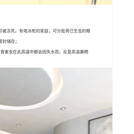
可被冻死。有电冰柜的家庭，可分批将已生虫的粮
密封储存；
粮食害虫在此高温中都会因失水而，反复高温暴晒