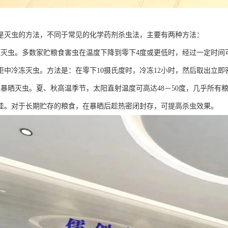
是灭虫的方法，不同于常见的化学药剂杀虫法，主要有两种方法：
冻灭虫。多数家贮粮食害虫在温度下降到零下4度或更低时，经过一定时间
柜中冷冻灭虫。方法是：在零下10摄氏度时，冷冻12小时，然后取出立即
温暴晒灭虫。夏、秋高温季节，太阳直射温度可高达48－50度，几乎所有
佳。对于长期贮存的粮食，在暴晒后趁热密闭封存，可提高杀虫效果。