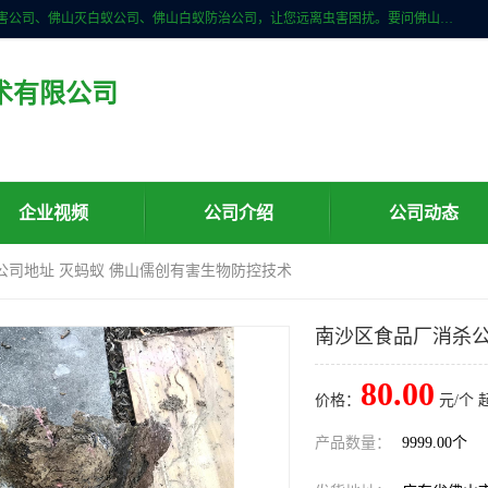
佛山儒创有害生物防治有限公司是一家佛山南海区杀虫公司、佛山除四害公司、佛山灭白蚁公司、佛山白蚁防治公司，让您远离虫害困扰。要问佛山白蚁防治哪家好？佛山儒创有害生物防治有限公司全佛山、广州，正规公司，上门勘查，可靠，售后有保障。
术有限公司
企业视频
公司介绍
公司动态
公司地址 灭蚂蚁 佛山儒创有害生物防控技术
南沙区食品厂消杀公
80.00
价格：
元/个 
产品数量：
9999.00个