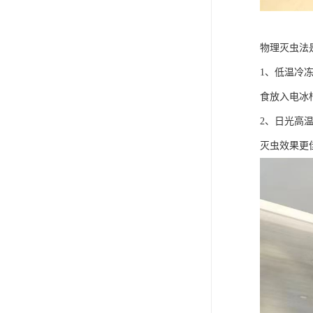
物理灭虫法
1、低温冷
食放入电冰
2、日光高
灭虫效果更