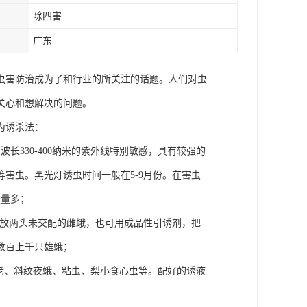
除四害
广东
虫害防治成为了和行业的所关注的话题。人们对虫
关心和想解决的问题。
为诱杀法：
330-400纳米的紫外线特别敏感，具有较强的
害虫。黑光灯诱虫时间一般在5-9月份。在害虫
虫量多；
子里放两头未交配的雌蛾，也可用成品性引诱剂，把
数百上千只雄蛾；
地老、斜纹夜蛾、粘虫、梨小食心虫等。配好的诱液