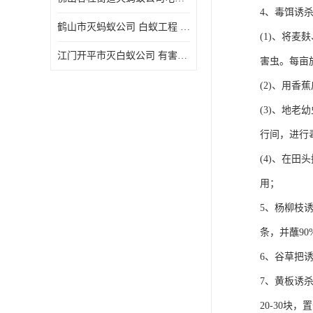
4、毒饵诱
鹤山市灭蚂蚁公司 白蚁工程 欢迎电话咨询 价格优惠
(1)、将麦
江门开平市灭白蚁公司 有害生物防治 上门服务 确定方案
害虫。每亩施用
(2)、用香
(3)、地
行间，进行
(4)、在
用；
5、杨柳枝
条，并蘸9
6、谷草把
7、黄板诱
20-30