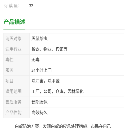
阅 读 量：
32
产品描述
消灭对象
灭鼠除虫
适用行业
餐饮，物业，宾馆等
毒性
无毒
服务
24小时上门
项目
除四害，除甲醛
适用范围
工厂，公司，仓库，园林绿化
售后服务
长期质保
产品性能
高效持久
白蚁防治方案，发现白蚁的应急处理措施，市民在自己