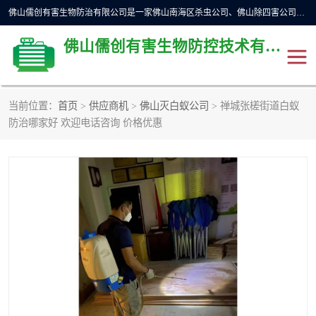
佛山儒创有害生物防治有限公司是一家佛山南海区杀虫公司、佛山除四害公司、佛山灭白蚁公司、佛山白蚁防治公司，让您远离虫害困扰。要问佛山白蚁防治哪家好？佛山儒创有害生物防治有限公司全佛山、广州，正规公司，上门勘查，可靠，售后有保障。
佛山儒创有害生物防控技术有限公司
当前位置：
首页
>
供应商机
>
佛山灭白蚁公司
> 禅城张槎街道白蚁
除四害公司
佛山杀虫
防治哪家好 欢迎电话咨询 价格优惠
消毒消杀
佛山白蚁防治公司
佛山灭白蚁公司
佛山杀虫公司
佛山除四害公司
灭鼠
灭蜱虫
消杀
灭苍蝇
灭跳蚤