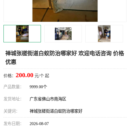
灭蚊虫
灭蟑螂
白蚁工程
果蝇防治
害虫防治
灭杀害虫
病媒生物防治
有害生物防治
禅城张槎街道白蚁防治哪家好 欢迎电话咨询 价格
优惠
200.00
价格：
元/个 起
产品数量：
9999.00个
发货地址：
广东省佛山市南海区
关键词：
禅城张槎街道白蚁防治哪家好
发布日期：
2026-08-07