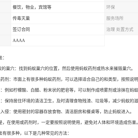
餐饮，物业，宾馆等
环保
传毒灭巢
服务场所
签订合同
治理 处置方式
AAAA
法：
蚂蚁的巢穴：找到蚂蚁巢穴的位置，然后使用蚂蚁药剂或热水来摧毁巢穴。
蚁药剂：市面上有很多种蚂蚁药剂，可以选择适合自己的和类型，按照说
然：例如柠檬酸、白醋、粉末状的肥皂等，可以制作成喷雾剂或涂抹在蚂
生：保持居住环境的清洁卫生，及时清理食物残渣、垃圾等，减少蚂蚁的
蚁入侵：使用密封的容器存放食物、清洁厨房和餐桌等，防止蚂蚁进入。
是，在使用或药剂时，一定要按照说明使用，避免对人体和环境造成伤害
法有很多种，以下是几种常见的方法：