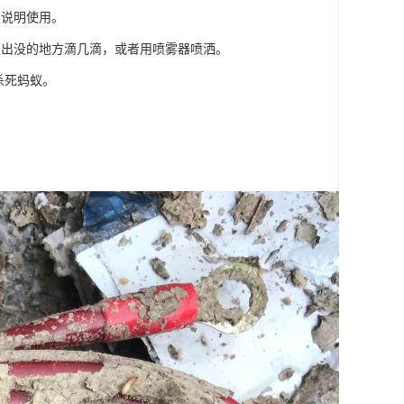
照说明使用。
蚁出没的地方滴几滴，或者用喷雾器喷洒。
杀死蚂蚁。