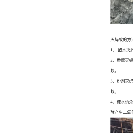
灭蚂蚁的方
1、 醋水
2、香薰灭
蚁。
3、粉剂灭
蚁。
4、糖水诱
酵产生二氧