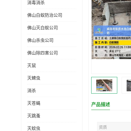
消毒消杀
佛山白蚁防治公司
佛山灭白蚁公司
佛山杀虫公司
佛山除四害公司
灭鼠
灭蜱虫
消杀
灭苍蝇
产品描述
灭跳蚤
资质
灭蚊虫