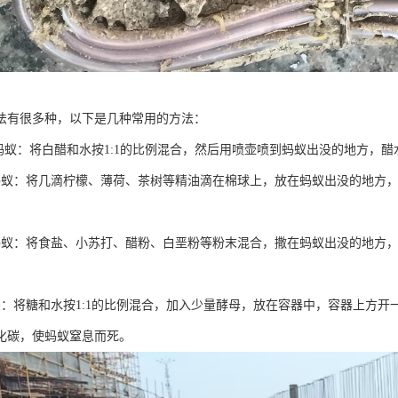
法有很多种，以下是几种常用的方法：
灭蚂蚁：将白醋和水按1:1的比例混合，然后用喷壶喷到蚂蚁出没的地方，
蚂蚁：将几滴柠檬、薄荷、茶树等精油滴在棉球上，放在蚂蚁出没的地方
蚂蚁：将食盐、小苏打、醋粉、白垩粉等粉末混合，撒在蚂蚁出没的地方
杀：将糖和水按1:1的比例混合，加入少量酵母，放在容器中，容器上方
化碳，使蚂蚁窒息而死。