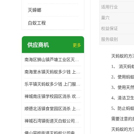
适用行业
灭蟑螂
巢穴
白蚁工程
权益保证
服务级别
供应商机
更多
灭蚂蚁的方
南海区狮山镇芦塘工业区灭白蚁多少钱 上门服务 确定方案
1、 消灭
南海里水镇灭蚂蚁多少钱 上门服务 确定方案
2、使用蚂
乐平镇灭蚂蚁多少钱 上门服务 确定方案
3、使用天
禅城南庄镇学校园区消杀 欢迎电话咨询 价格优惠
4、清洁卫
5、防止蚂
顺德北活镇食堂园区消杀 上门服务 确定方案
需要注意的
禅城石湾镇街道灭白蚁公司电话 病媒生物防治 上门服务 确定方案
灭蚂蚁的方
佛山容桂街道灭蚂蚁公司电话 白蚁防治 上门服务 确定方案