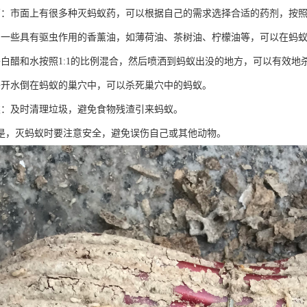
药：市面上有很多种灭蚂蚁药，可以根据自己的需求选择合适的药剂，按
：一些具有驱虫作用的香薰油，如薄荷油、茶树油、柠檬油等，可以在蚂
将白醋和水按照1:1的比例混合，然后喷洒到蚂蚁出没的地方，可以有效地
将开水倒在蚂蚁的巢穴中，可以杀死巢穴中的蚂蚁。
类：及时清理垃圾，避免食物残渣引来蚂蚁。
是，灭蚂蚁时要注意安全，避免误伤自己或其他动物。