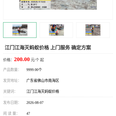
灭蚊虫
灭蟑螂
白蚁工程
果蝇防治
害虫防治
灭杀害虫
病媒生物防治
有害生物防治
江门江海灭蚂蚁价格 上门服务 确定方案
200.00
价格：
元/个 起
产品数量：
9999.00个
发货地址：
广东省佛山市南海区
关键词：
江门江海灭蚂蚁价格
发布日期：
2026-08-07
阅 读 量：
47