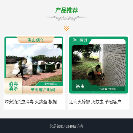
产品推荐
均安镇杀虫消毒 灭跳蚤 根据现场情况定制中害方案
江海灭蟑螂 灭蚊虫 节省客户时间
您是第
8146340
位访客