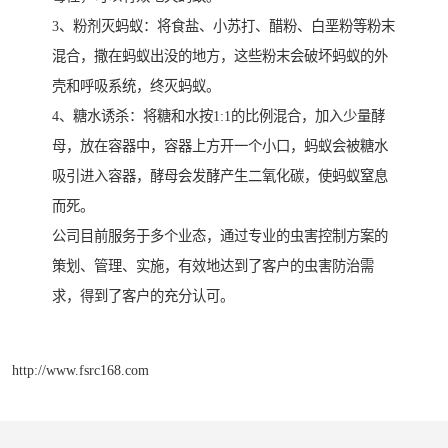
3、粉剂灭蚂蚁：将食盐、小苏打、醋粉、白垩粉等粉末
混合，撒在蚂蚁出没的地方，这些粉末会破坏蚂蚁的外
壳和呼吸系统，终灭蚂蚁。
4、糖水诱杀：将糖和水按1:1的比例混合，加入少量酵
母，放在容器中，容器上方开一个小口，蚂蚁会被糖水
吸引进入容器，酵母会发酵产生二氧化碳，使蚂蚁窒息
而死。
公司目前服务于多个业态，通过专业的虫害控制方案的
策划、管理、实施，有效地达到了客户的虫害防治需
求，得到了客户的充分认可。
http://www.fsrc168.com