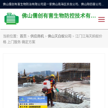
佛山儒创有害生物防治有限公司是一家佛山南海区杀虫公司、佛山除四害公司、佛山灭白蚁公司、佛山白蚁防治公司，让您远离虫害困扰。要问佛山白蚁防治哪家好？佛山儒创有害生物防治有限公司全佛山、广州，正规公司，上门勘查，可靠，售后有保障。
佛山儒创有害生物防控技术有限公司
当前位置：
首页
>
供应商机
>
佛山灭白蚁公司
> 江门江海灭蚂蚁价
除四害公司
佛山杀虫
格 上门服务 确定方案
消毒消杀
佛山白蚁防治公司
佛山灭白蚁公司
佛山杀虫公司
佛山除四害公司
灭鼠
灭蜱虫
消杀
灭苍蝇
灭跳蚤