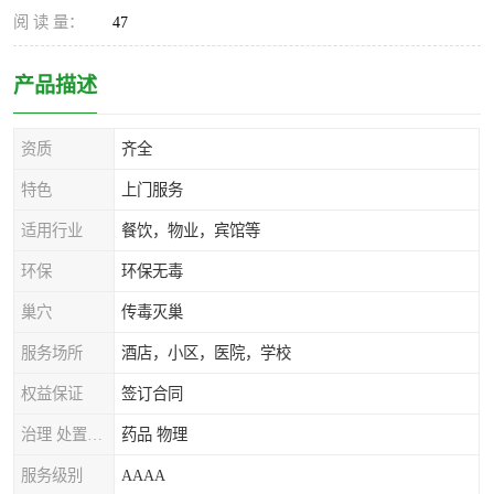
阅 读 量：
47
产品描述
资质
齐全
特色
上门服务
适用行业
餐饮，物业，宾馆等
环保
环保无毒
巢穴
传毒灭巢
服务场所
酒店，小区，医院，学校
权益保证
签订合同
治理 处置方式
药品 物理
服务级别
AAAA