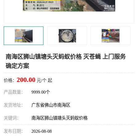
灭蚊虫
灭蟑螂
白蚁工程
果蝇防治
害虫防治
灭杀害虫
病媒生物防治
有害生物防治
南海区狮山镇塘头灭蚂蚁价格 灭苍蝇 上门服务
确定方案
200.00
价格：
元/个 起
产品数量：
9999.00个
发货地址：
广东省佛山市南海区
关键词：
南海区狮山镇塘头灭蚂蚁价格
发布日期：
2026-08-08