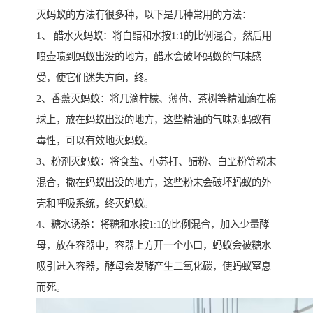
灭蚂蚁的方法有很多种，以下是几种常用的方法：
1、 醋水灭蚂蚁：将白醋和水按1:1的比例混合，然后用
喷壶喷到蚂蚁出没的地方，醋水会破坏蚂蚁的气味感
受，使它们迷失方向，终。
2、香薰灭蚂蚁：将几滴柠檬、薄荷、茶树等精油滴在棉
球上，放在蚂蚁出没的地方，这些精油的气味对蚂蚁有
毒性，可以有效地灭蚂蚁。
3、粉剂灭蚂蚁：将食盐、小苏打、醋粉、白垩粉等粉末
混合，撒在蚂蚁出没的地方，这些粉末会破坏蚂蚁的外
壳和呼吸系统，终灭蚂蚁。
4、糖水诱杀：将糖和水按1:1的比例混合，加入少量酵
母，放在容器中，容器上方开一个小口，蚂蚁会被糖水
吸引进入容器，酵母会发酵产生二氧化碳，使蚂蚁窒息
而死。