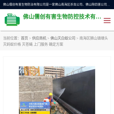
佛山儒创有害生物防治有限公司是一家佛山南海区杀虫公司、佛山除四害公司、佛山灭白蚁公司、佛山白蚁防治公司，让您远离虫害困扰。要问佛山白蚁防治哪家好？佛山儒创有害生物防治有限公司全佛山、广州，正规公司，上门勘查，可靠，售后有保障。
佛山儒创有害生物防控技术有限公司
当前位置：
首页
>
供应商机
>
佛山灭白蚁公司
> 南海区狮山镇塘头
除四害公司
佛山杀虫
灭蚂蚁价格 灭苍蝇 上门服务 确定方案
消毒消杀
佛山白蚁防治公司
佛山灭白蚁公司
佛山杀虫公司
佛山除四害公司
灭鼠
灭蜱虫
消杀
灭苍蝇
灭跳蚤