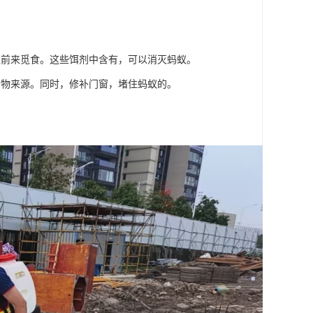
蚁前来觅食。这些饵剂中含有，可以消灭蚂蚁。
食物来源。同时，修补门窗，堵住蚂蚁的。