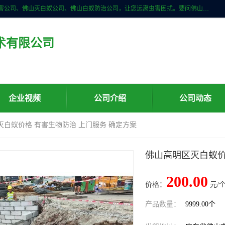
佛山儒创有害生物防治有限公司是一家佛山南海区杀虫公司、佛山除四害公司、佛山灭白蚁公司、佛山白蚁防治公司，让您远离虫害困扰。要问佛山白蚁防治哪家好？佛山儒创有害生物防治有限公司全佛山、广州，正规公司，上门勘查，可靠，售后有保障。
术有限公司
企业视频
公司介绍
公司动态
灭白蚁价格 有害生物防治 上门服务 确定方案
佛山高明区灭白蚁价
200.00
价格：
元/个
产品数量：
9999.00个