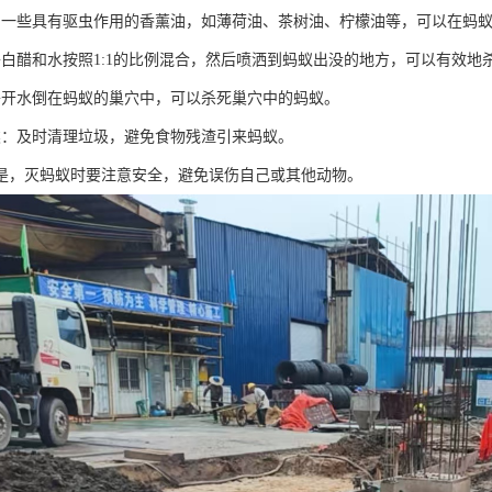
：一些具有驱虫作用的香薰油，如薄荷油、茶树油、柠檬油等，可以在蚂
将白醋和水按照1:1的比例混合，然后喷洒到蚂蚁出没的地方，可以有效地
将开水倒在蚂蚁的巢穴中，可以杀死巢穴中的蚂蚁。
类：及时清理垃圾，避免食物残渣引来蚂蚁。
是，灭蚂蚁时要注意安全，避免误伤自己或其他动物。