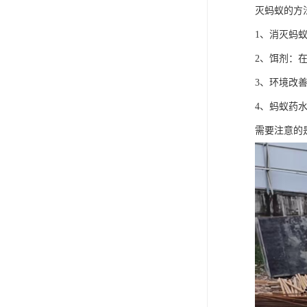
灭蚂蚁的方
1、消灭蚂
2、饵剂：
3、环境改
4、蚂蚁药
需要注意的