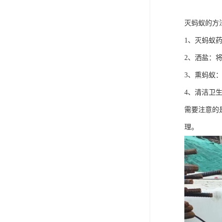
灭蚂蚁的方
1、灭蚂蚁
2、洒盐：
3、熏蚂蚁
4、清洁卫
需要注意的
理。