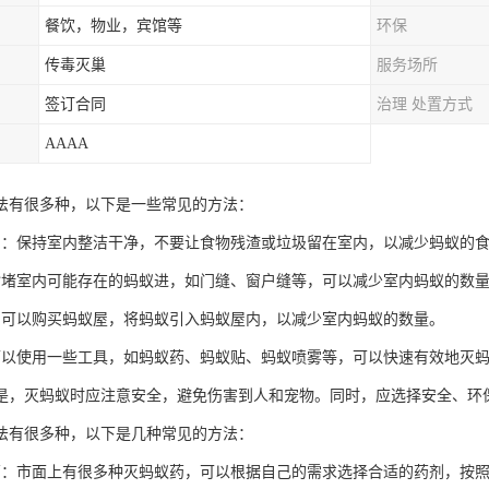
餐饮，物业，宾馆等
环保
传毒灭巢
服务场所
签订合同
治理 处置方式
AAAA
法有很多种，以下是一些常见的方法：
制：保持室内整洁干净，不要让食物残渣或垃圾留在室内，以减少蚂蚁的
封堵室内可能存在的蚂蚁进，如门缝、窗户缝等，可以减少室内蚂蚁的数
：可以购买蚂蚁屋，将蚂蚁引入蚂蚁屋内，以减少室内蚂蚁的数量。
可以使用一些工具，如蚂蚁药、蚂蚁贴、蚂蚁喷雾等，可以快速有效地灭
是，灭蚂蚁时应注意安全，避免伤害到人和宠物。同时，应选择安全、环
法有很多种，以下是几种常见的方法：
药：市面上有很多种灭蚂蚁药，可以根据自己的需求选择合适的药剂，按