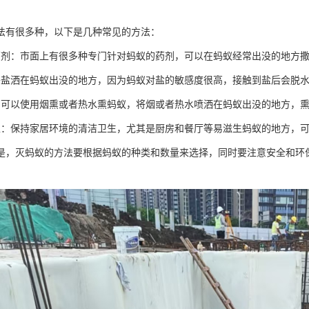
法有很多种，以下是几种常见的方法：
药剂：市面上有很多种专门针对蚂蚁的药剂，可以在蚂蚁经常出没的地方
将盐洒在蚂蚁出没的地方，因为蚂蚁对盐的敏感度很高，接触到盐后会脱
：可以使用烟熏或者热水熏蚂蚁，将烟或者热水喷洒在蚂蚁出没的地方，
生：保持家居环境的清洁卫生，尤其是厨房和餐厅等易滋生蚂蚁的地方，
是，灭蚂蚁的方法要根据蚂蚁的种类和数量来选择，同时要注意安全和环