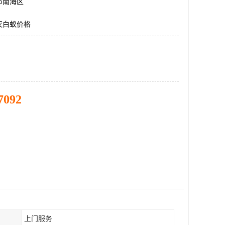
市南海区
灭白蚁价格
7092
上门服务