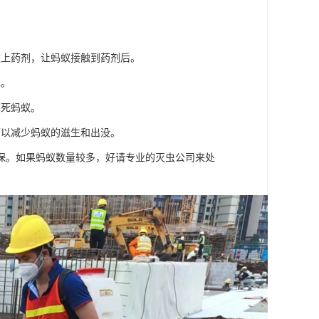
撒上药剂，让蚂蚁接触到药剂后。
水。
熏死蚂蚁。
可以减少蚂蚁的滋生和出没。
保。如果蚂蚁数量较多，好请专业的灭虫公司来处