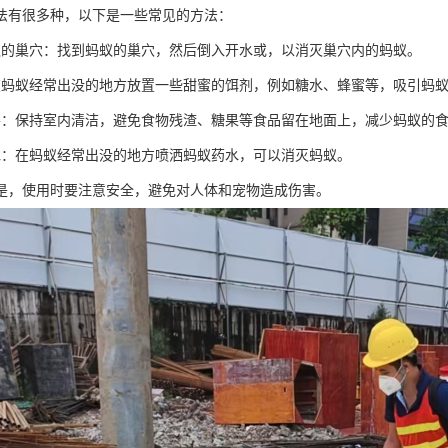
法有很多种，以下是一些常见的方法：
蚁的巢穴：找到蚂蚁的巢穴，然后倒入开水或，以消灭巢穴内的蚂蚁。
在蚂蚁经常出没的地方放置一些甜蜜的饵剂，例如糖水、蜂蜜等，吸引蚂
善：保持室内清洁，避免食物残渣、糖果等食品留在地面上，减少蚂蚁的
水：在蚂蚁经常出没的地方喷洒蚂蚁药水，可以消灭蚂蚁。
是，使用时要注意安全，避免对人体和宠物造成伤害。