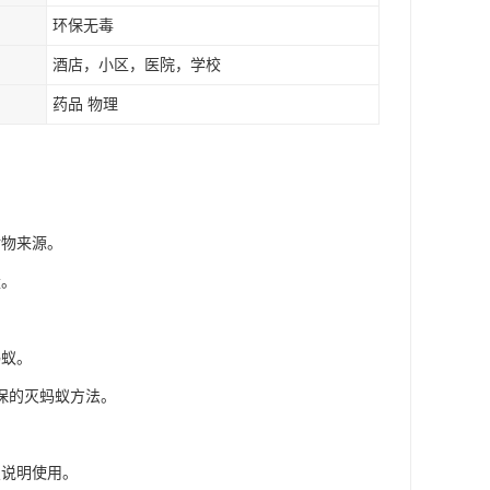
环保无毒
酒店，小区，医院，学校
药品 物理
食物来源。
量。
蚂蚁。
保的灭蚂蚁方法。
照说明使用。