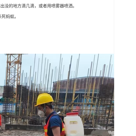
蚁出没的地方滴几滴，或者用喷雾器喷洒。
杀死蚂蚁。