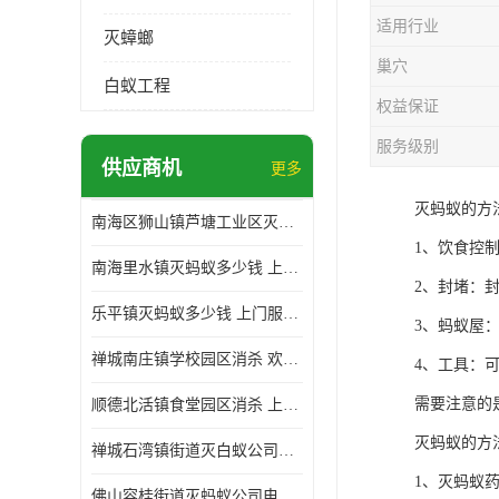
适用行业
灭蟑螂
巢穴
白蚁工程
权益保证
服务级别
供应商机
更多
灭蚂蚁的方
南海区狮山镇芦塘工业区灭白蚁多少钱 上门服务 确定方案
1、饮食控
南海里水镇灭蚂蚁多少钱 上门服务 确定方案
2、封堵：
乐平镇灭蚂蚁多少钱 上门服务 确定方案
3、蚂蚁屋
禅城南庄镇学校园区消杀 欢迎电话咨询 价格优惠
4、工具：
需要注意的
顺德北活镇食堂园区消杀 上门服务 确定方案
灭蚂蚁的方
禅城石湾镇街道灭白蚁公司电话 病媒生物防治 上门服务 确定方案
1、灭蚂蚁
佛山容桂街道灭蚂蚁公司电话 白蚁防治 上门服务 确定方案