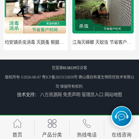
均安镇杀虫消毒 灭跳蚤 根据现场情况定制中害方案
江海灭蟑螂 灭蚊虫 节省客户时间
您是第
8138229
位访客
版权所有 ©2026-08-07
粤ICP备2023153059号
佛山儒创有害生物防控技术有限公
司
保留所有权利.
技术支持：
八方资源网
免责声明
管理员入口
网站地图
佛山禅城区专业灭四害 灭杀害虫 根据现场情况定制中害方案
佛山灭白蚁 害虫防治 可定期检查
首页
产品分类
热线电话
在线咨询