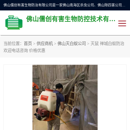
佛山儒创有害生物防治有限公司是一家佛山南海区杀虫公司、佛山除四害公司、佛山灭白蚁公司、佛山白蚁防治公司，让您远离虫害困扰。要问佛山白蚁防治哪家好？佛山儒创有害生物防治有限公司全佛山、广州，正规公司，上门勘查，可靠，售后有保障。
佛山儒创有害生物防控技术有限公司
当前位置：
首页
>
供应商机
>
佛山灭白蚁公司
> 灭鼠 禅城白蚁防治
除四害公司
佛山杀虫
欢迎电话咨询 价格优惠
消毒消杀
佛山白蚁防治公司
佛山灭白蚁公司
佛山杀虫公司
佛山除四害公司
灭鼠
灭蜱虫
消杀
灭苍蝇
灭跳蚤