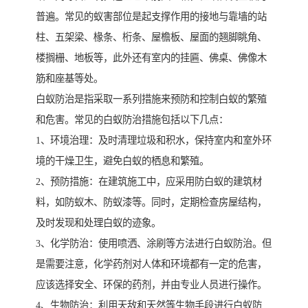
普遍。常见的蚁害部位是起支撑作用的接地与靠墙的站
柱、五架梁、椽条、桁条、屋檐板、屋面的翘脚眺角、
楼搁栅、地板等，此外还有室内的挂匾、佛桌、佛像木
筋和座基等处。
白蚁防治是指采取一系列措施来预防和控制白蚁的繁殖
和危害。常见的白蚁防治措施包括以下几点：
1、环境治理：及时清理垃圾和积水，保持室内和室外环
境的干燥卫生，避免白蚁的栖息和繁殖。
2、预防措施：在建筑施工中，应采用防白蚁的建筑材
料，如防蚁木、防蚁漆等。同时，定期检查房屋结构，
及时发现和处理白蚁的迹象。
3、化学防治：使用喷洒、涂刷等方法进行白蚁防治。但
是需要注意，化学药剂对人体和环境都有一定的危害，
应该选择安全、环保的药剂，并由专业人员进行操作。
4、生物防治：利用天敌和天然等生物手段进行白蚁防