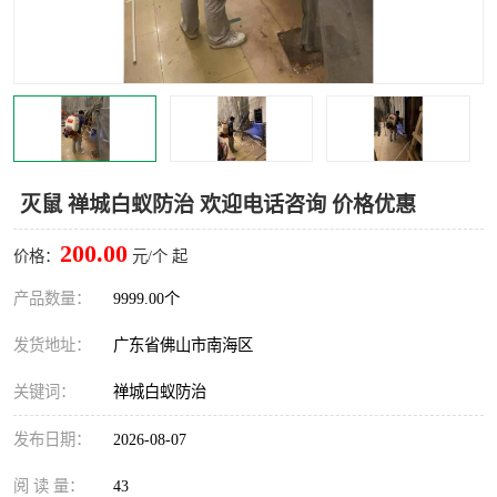
灭蚊虫
灭蟑螂
白蚁工程
果蝇防治
害虫防治
灭杀害虫
病媒生物防治
有害生物防治
灭鼠 禅城白蚁防治 欢迎电话咨询 价格优惠
200.00
价格：
元/个 起
产品数量：
9999.00个
发货地址：
广东省佛山市南海区
关键词：
禅城白蚁防治
发布日期：
2026-08-07
阅 读 量：
43