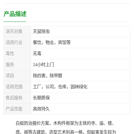
产品描述
消灭对象
灭鼠除虫
适用行业
餐饮，物业，宾馆等
毒性
无毒
服务
24小时上门
项目
除四害，除甲醛
适用范围
工厂，公司，仓库，园林绿化
售后服务
长期质保
产品性能
高效持久
白蚁防治报价方案，木构件框架为主体的寺、庙、楼、
塔、阁等古建筑，造型艺术别具一格，但蚁害发生较为