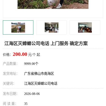
灭蚊虫
灭蟑螂
白蚁工程
果蝇防治
害虫防治
灭杀害虫
病媒生物防治
有害生物防治
江海区灭蟑螂公司电话 上门服务 确定方案
200.00
价格：
元/个 起
产品数量：
9999.00个
发货地址：
广东省佛山市南海区
关键词：
江海区灭蟑螂公司电话
发布日期：
2026-08-06
阅 读 量：
35