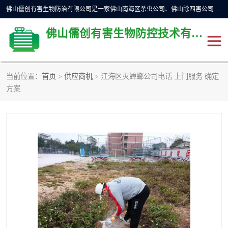
佛山儒创有害生物防治有限公司是一家佛山南海区杀虫公司、佛山除四害公司、佛山灭白蚁公司、佛山白蚁防治公司，让您远离虫害困扰。要问佛山白蚁防治哪家好？佛山儒创有害生物防治有限公司全佛山、广州，正规公司，上门勘查，可靠，售后有保障。
佛山儒创有害生物防控技术有限公司
当前位置：
首页
>
供应商机
> 江海区灭蟑螂公司电话 上门服务 确定
除四害公司
佛山杀虫
方案
消毒消杀
佛山白蚁防治公司
佛山灭白蚁公司
佛山杀虫公司
佛山除四害公司
灭鼠
灭蜱虫
消杀
灭苍蝇
灭跳蚤