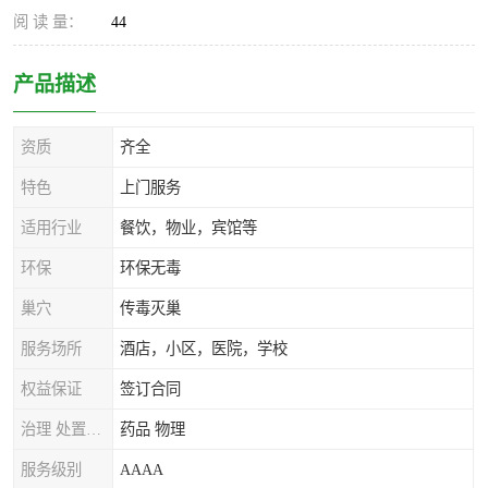
阅 读 量：
44
产品描述
资质
齐全
特色
上门服务
适用行业
餐饮，物业，宾馆等
环保
环保无毒
巢穴
传毒灭巢
服务场所
酒店，小区，医院，学校
权益保证
签订合同
治理 处置方式
药品 物理
服务级别
AAAA