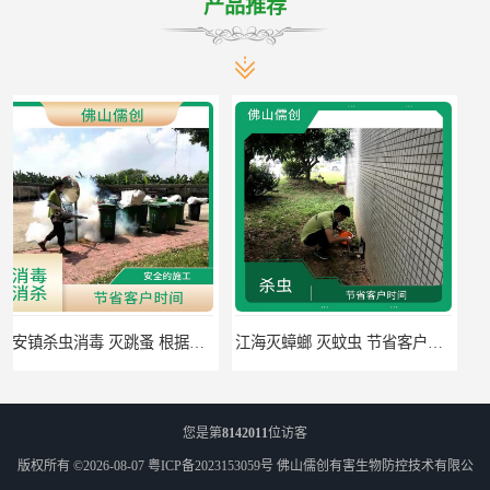
产品推荐
江海灭蟑螂 灭蚊虫 节省客户时间
佛山禅城区专业灭四害 灭杀害虫 根据现场情况定制中害方案
您是第
8142011
位访客
版权所有 ©2026-08-07
粤ICP备2023153059号
佛山儒创有害生物防控技术有限公