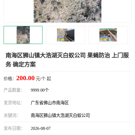
灭蚊虫
灭蟑螂
白蚁工程
果蝇防治
害虫防治
灭杀害虫
病媒生物防治
有害生物防治
南海区狮山镇大浩湖灭白蚁公司 果蝇防治 上门服
务 确定方案
200.00
价格：
元/个 起
产品数量：
9999.00个
发货地址：
广东省佛山市南海区
关键词：
南海区狮山镇大浩湖灭白蚁公司
发布日期：
2026-08-07