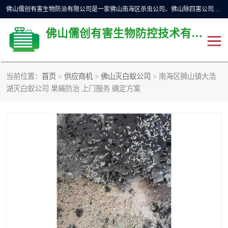
佛山儒创有害生物防治有限公司是一家佛山南海区杀虫公司、佛山除四害公司、佛山灭白蚁公司、佛山白蚁防治公司，让您远离虫害困扰。要问佛山白蚁防治哪家好？佛山儒创有害生物防治有限公司全佛山、广州，正规公司，上门勘查，可靠，售后有保障。
佛山儒创有害生物防控技术有限公司
当前位置：
首页
>
供应商机
>
佛山灭白蚁公司
> 南海区狮山镇大浩
除四害公司
佛山杀虫
湖灭白蚁公司 果蝇防治 上门服务 确定方案
消毒消杀
佛山白蚁防治公司
佛山灭白蚁公司
佛山杀虫公司
佛山除四害公司
灭鼠
灭蜱虫
消杀
灭苍蝇
灭跳蚤