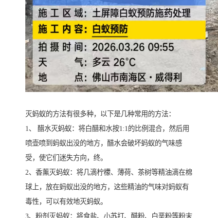
灭蚂蚁的方法有很多种，以下是几种常用的方法：
1、 醋水灭蚂蚁：将白醋和水按1:1的比例混合，然后用
喷壶喷到蚂蚁出没的地方，醋水会破坏蚂蚁的气味感
受，使它们迷失方向，终。
2、香薰灭蚂蚁：将几滴柠檬、薄荷、茶树等精油滴在棉
球上，放在蚂蚁出没的地方，这些精油的气味对蚂蚁有
毒性，可以有效地灭蚂蚁。
3、粉剂灭蚂蚁：将食盐、小苏打、醋粉、白垩粉等粉末