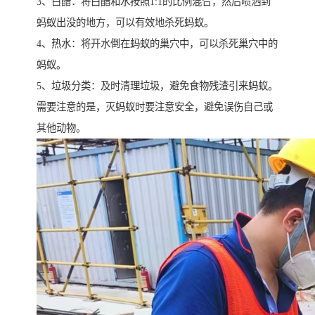
3、白醋：将白醋和水按照1:1的比例混合，然后喷洒到
蚂蚁出没的地方，可以有效地杀死蚂蚁。
4、热水：将开水倒在蚂蚁的巢穴中，可以杀死巢穴中的
蚂蚁。
5、垃圾分类：及时清理垃圾，避免食物残渣引来蚂蚁。
需要注意的是，灭蚂蚁时要注意安全，避免误伤自己或
其他动物。