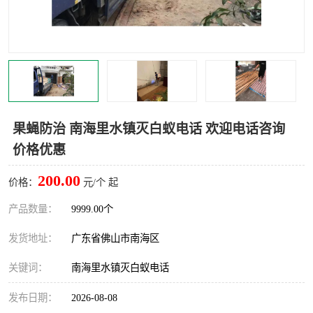
灭蚊虫
灭蟑螂
白蚁工程
果蝇防治
害虫防治
灭杀害虫
病媒生物防治
有害生物防治
果蝇防治 南海里水镇灭白蚁电话 欢迎电话咨询
价格优惠
200.00
价格：
元/个 起
产品数量：
9999.00个
发货地址：
广东省佛山市南海区
关键词：
南海里水镇灭白蚁电话
发布日期：
2026-08-08