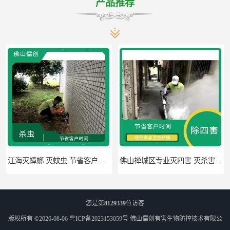
产品推荐
佛山禅城区专业灭四害 灭杀害虫 根据现场情况定制中害方案
佛山灭白蚁 害虫防治 可定期检查
您是第
8129339
位访客
版权所有 ©2026-08-06
粤ICP备2023153059号
佛山儒创有害生物防控技术有限公