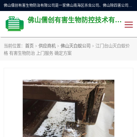
佛山儒创有害生物防治有限公司是一家佛山南海区杀虫公司、佛山除四害公司、佛山灭白蚁公司、佛山白蚁防治公司，让您远离虫害困扰。要问佛山白蚁防治哪家好？佛山儒创有害生物防治有限公司全佛山、广州，正规公司，上门勘查，可靠，售后有保障。
佛山儒创有害生物防控技术有限公司
当前位置：
首页
>
供应商机
>
佛山灭白蚁公司
> 江门台山灭白蚁价
除四害公司
佛山杀虫
格 有害生物防治 上门服务 确定方案
消毒消杀
佛山白蚁防治公司
佛山灭白蚁公司
佛山杀虫公司
佛山除四害公司
灭鼠
灭蜱虫
消杀
灭苍蝇
灭跳蚤