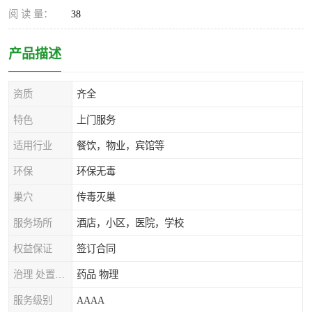
阅 读 量：
38
产品描述
资质
齐全
特色
上门服务
适用行业
餐饮，物业，宾馆等
环保
环保无毒
巢穴
传毒灭巢
服务场所
酒店，小区，医院，学校
权益保证
签订合同
治理 处置方式
药品 物理
服务级别
AAAA