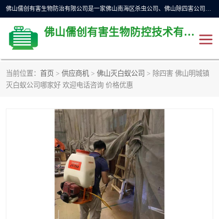
佛山儒创有害生物防治有限公司是一家佛山南海区杀虫公司、佛山除四害公司、佛山灭白蚁公司、佛山白蚁防治公司，让您远离虫害困扰。要问佛山白蚁防治哪家好？佛山儒创有害生物防治有限公司全佛山、广州，正规公司，上门勘查，可靠，售后有保障。
佛山儒创有害生物防控技术有限公司
当前位置：
首页
>
供应商机
>
佛山灭白蚁公司
> 除四害 佛山明城镇
除四害公司
佛山杀虫
灭白蚁公司哪家好 欢迎电话咨询 价格优惠
消毒消杀
佛山白蚁防治公司
佛山灭白蚁公司
佛山杀虫公司
佛山除四害公司
灭鼠
灭蜱虫
消杀
灭苍蝇
灭跳蚤