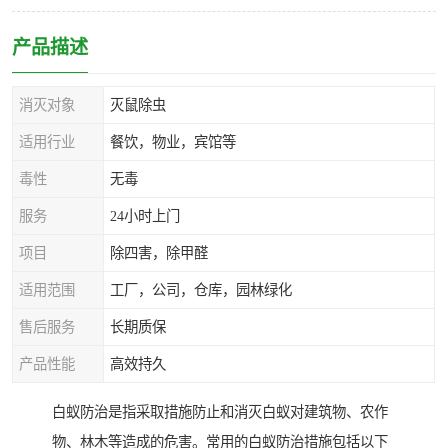
产品描述
消灭对象
灭鼠除虫
适用行业
餐饮，物业，宾馆等
毒性
无毒
服务
24小时上门
项目
除四害，除甲醛
适用范围
工厂，公司，仓库，园林绿化
售后服务
长期质保
产品性能
高效持久
白蚁防治是指采取措施防止和消灭白蚁对建筑物、农作
物、林木等造成的危害。常用的白蚁防治措施包括以下