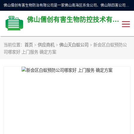
佛山儒创有害生物防治有限公司是一家佛山南海区杀虫公司、佛山除四害公司、佛山灭白蚁公司、佛山白蚁防治公司，让您远离虫害困扰。要问佛山白蚁防治哪家好？佛山儒创有害生物防治有限公司全佛山、广州，正规公司，上门勘查，可靠，售后有保障。
佛山儒创有害生物防控技术有限公司
当前位置：
首页
>
供应商机
>
佛山灭白蚁公司
> 新会区白蚁预防公
除四害公司
佛山杀虫
司哪家好 上门服务 确定方案
消毒消杀
佛山白蚁防治公司
佛山灭白蚁公司
佛山杀虫公司
佛山除四害公司
灭鼠
灭蜱虫
消杀
灭苍蝇
灭跳蚤