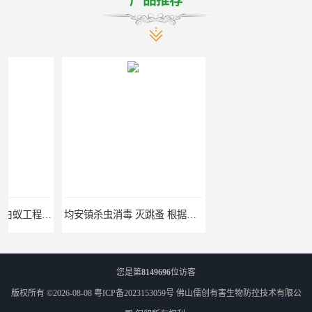
产品推荐
均安镇杀虫消毒 灭跳蚤 根据现场情况定制中害方案
江海灭蟑螂 灭蚊虫 节省客户时间
您是第
8149696
位访客
版权所有 ©2026-08-08
粤ICP备2023153059号
佛山儒创有害生物防控技术有限公