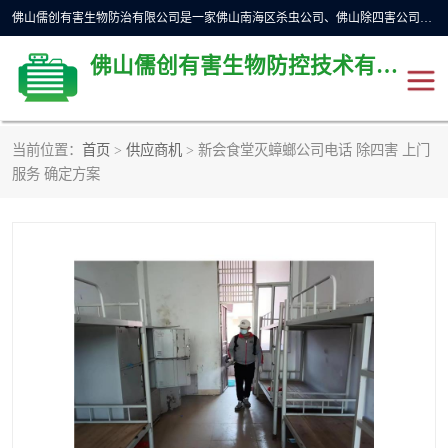
佛山儒创有害生物防治有限公司是一家佛山南海区杀虫公司、佛山除四害公司、佛山灭白蚁公司、佛山白蚁防治公司，让您远离虫害困扰。要问佛山白蚁防治哪家好？佛山儒创有害生物防治有限公司全佛山、广州，正规公司，上门勘查，可靠，售后有保障。
佛山儒创有害生物防控技术有限公司
当前位置：
首页
>
供应商机
> 新会食堂灭蟑螂公司电话 除四害 上门
除四害公司
佛山杀虫
服务 确定方案
消毒消杀
佛山白蚁防治公司
佛山灭白蚁公司
佛山杀虫公司
佛山除四害公司
灭鼠
灭蜱虫
消杀
灭苍蝇
灭跳蚤