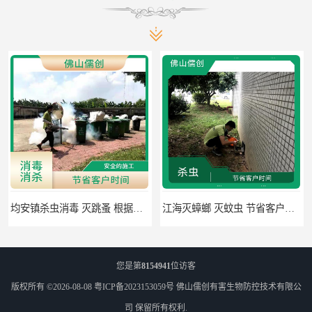
均安镇杀虫消毒 灭跳蚤 根据现场情况定制中害方案
江海灭蟑螂 灭蚊虫 节省客户时间
您是第
8154941
位访客
版权所有 ©2026-08-08
粤ICP备2023153059号
佛山儒创有害生物防控技术有限公
司
保留所有权利.