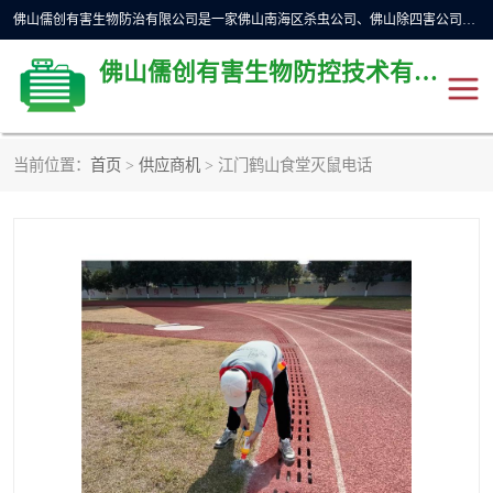
佛山儒创有害生物防治有限公司是一家佛山南海区杀虫公司、佛山除四害公司、佛山灭白蚁公司、佛山白蚁防治公司，让您远离虫害困扰。要问佛山白蚁防治哪家好？佛山儒创有害生物防治有限公司全佛山、广州，正规公司，上门勘查，可靠，售后有保障。
佛山儒创有害生物防控技术有限公司
当前位置：
首页
>
供应商机
> 江门鹤山食堂灭鼠电话
除四害公司
佛山杀虫
消毒消杀
佛山白蚁防治公司
佛山灭白蚁公司
佛山杀虫公司
佛山除四害公司
灭鼠
灭蜱虫
消杀
灭苍蝇
灭跳蚤