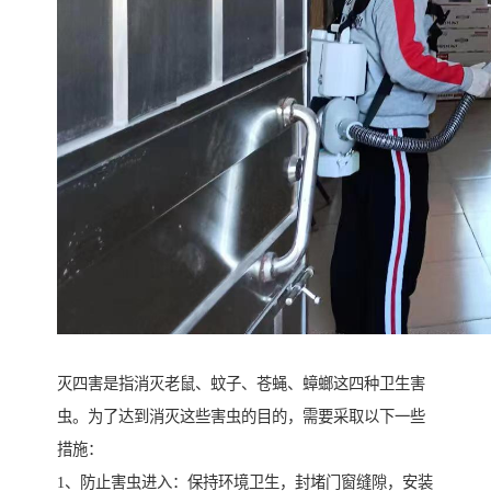
灭四害是指消灭老鼠、蚊子、苍蝇、蟑螂这四种卫生害
虫。为了达到消灭这些害虫的目的，需要采取以下一些
措施：
1、防止害虫进入：保持环境卫生，封堵门窗缝隙，安装