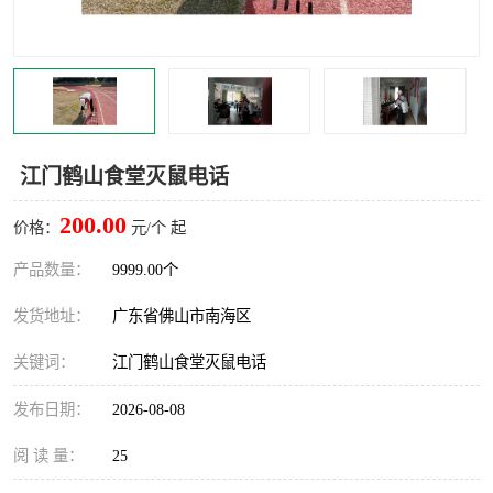
灭蚊虫
灭蟑螂
白蚁工程
果蝇防治
害虫防治
灭杀害虫
江门鹤山食堂灭鼠电话
病媒生物防治
有害生物防治
200.00
价格：
元/个 起
产品数量：
9999.00个
发货地址：
广东省佛山市南海区
关键词：
江门鹤山食堂灭鼠电话
发布日期：
2026-08-08
阅 读 量：
25