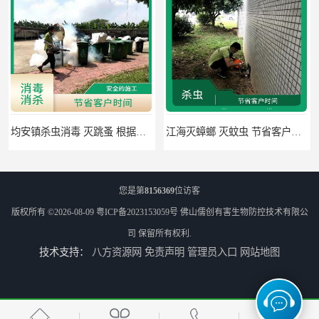
均安镇杀虫消毒 灭跳蚤 根据现场情况定制中害方案
江海灭蟑螂 灭蚊虫 节省客户时间
您是第
8156369
位访客
版权所有 ©2026-08-09
粤ICP备2023153059号
佛山儒创有害生物防控技术有限公
司
保留所有权利.
技术支持：
八方资源网
免责声明
管理员入口
网站地图
佛山禅城区专业灭四害 灭杀害虫 根据现场情况定制中害方案
佛山灭白蚁 害虫防治 可定期检查