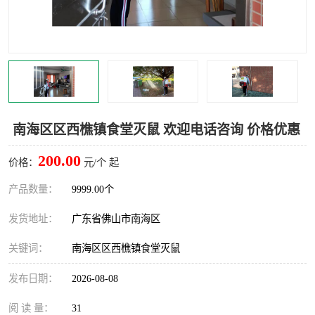
灭蚊虫
灭蟑螂
白蚁工程
果蝇防治
害虫防治
灭杀害虫
病媒生物防治
有害生物防治
南海区区西樵镇食堂灭鼠 欢迎电话咨询 价格优惠
200.00
价格：
元/个 起
产品数量：
9999.00个
发货地址：
广东省佛山市南海区
关键词：
南海区区西樵镇食堂灭鼠
发布日期：
2026-08-08
阅 读 量：
31