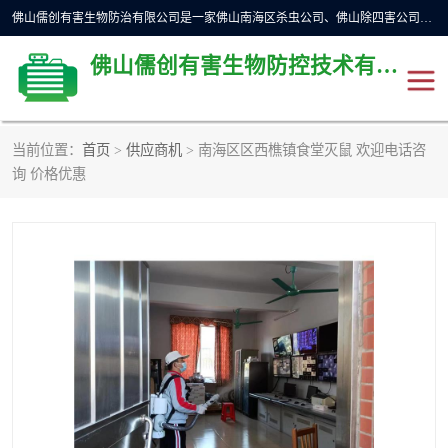
佛山儒创有害生物防治有限公司是一家佛山南海区杀虫公司、佛山除四害公司、佛山灭白蚁公司、佛山白蚁防治公司，让您远离虫害困扰。要问佛山白蚁防治哪家好？佛山儒创有害生物防治有限公司全佛山、广州，正规公司，上门勘查，可靠，售后有保障。
佛山儒创有害生物防控技术有限公司
当前位置：
首页
>
供应商机
> 南海区区西樵镇食堂灭鼠 欢迎电话咨
除四害公司
佛山杀虫
询 价格优惠
消毒消杀
佛山白蚁防治公司
佛山灭白蚁公司
佛山杀虫公司
佛山除四害公司
灭鼠
灭蜱虫
消杀
灭苍蝇
灭跳蚤