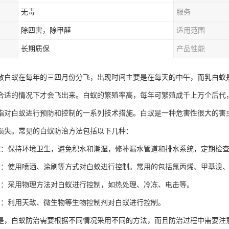
无毒
服务
除四害，除甲醛
适用范围
长期质保
产品性能
散白蚁在每年的三四月份分飞，出现时间主要是在每天的中午，而乳白蚁
合适的情况下才会飞出来。白蚁的繁殖率高，每年可繁殖成千上万个后代
指对白蚁进行预防和控制的一系列技术措施。白蚁是一种危害性很大的害
损失。常见的白蚁防治方法包括以下几种：
施：保持环境卫生，避免积水和潮湿，修补漏水管道和排水系统，定期检
治：使用喷洒、涂刷等方式对白蚁进行控制。常用的包括氯丙烯、甲基溴
治：采用物理方法对白蚁进行控制，如热处理、冷冻、电击等。
治：利用天敌、微生物等生物控制剂对白蚁进行控制。
是，白蚁防治需要根据不同情况采用不同的方法，而且防治过程中需要注