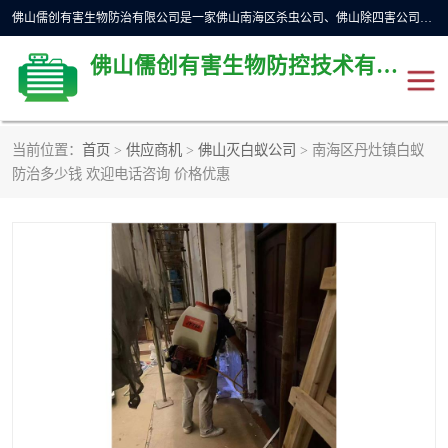
佛山儒创有害生物防治有限公司是一家佛山南海区杀虫公司、佛山除四害公司、佛山灭白蚁公司、佛山白蚁防治公司，让您远离虫害困扰。要问佛山白蚁防治哪家好？佛山儒创有害生物防治有限公司全佛山、广州，正规公司，上门勘查，可靠，售后有保障。
佛山儒创有害生物防控技术有限公司
当前位置：
首页
>
供应商机
>
佛山灭白蚁公司
> 南海区丹灶镇白蚁
除四害公司
佛山杀虫
防治多少钱 欢迎电话咨询 价格优惠
消毒消杀
佛山白蚁防治公司
佛山灭白蚁公司
佛山杀虫公司
佛山除四害公司
灭鼠
灭蜱虫
消杀
灭苍蝇
灭跳蚤