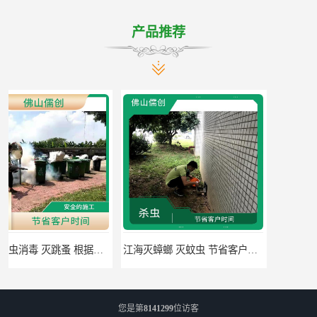
产品推荐
江海灭蟑螂 灭蚊虫 节省客户时间
佛山禅城区专业灭四害 灭杀害虫 根据现场情况定制中害方案
您是第
8141299
位访客