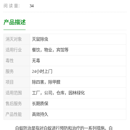
阅 读 量：
34
产品描述
消灭对象
灭鼠除虫
适用行业
餐饮，物业，宾馆等
毒性
无毒
服务
24小时上门
项目
除四害，除甲醛
适用范围
工厂，公司，仓库，园林绿化
售后服务
长期质保
产品性能
高效持久
白蚁防治是指对白蚁进行预防和治疗的一系列措施。白