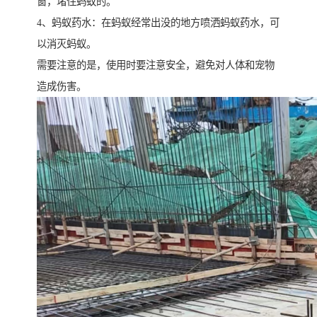
窗，堵住蚂蚁的。
4、蚂蚁药水：在蚂蚁经常出没的地方喷洒蚂蚁药水，可
以消灭蚂蚁。
需要注意的是，使用时要注意安全，避免对人体和宠物
造成伤害。