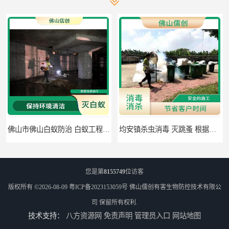
佛山市佛山白蚁防治 白蚁工程 可定期检查
均安镇杀虫消毒 灭跳蚤 根据现场情况定制中害方案
您是第
8155749
位访客
版权所有 ©2026-08-09
粤ICP备2023153059号
佛山儒创有害生物防控技术有限公
司
保留所有权利.
技术支持：
八方资源网
免责声明
管理员入口
网站地图