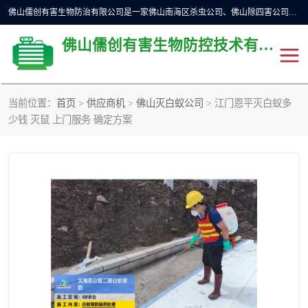
佛山儒创有害生物防治有限公司是一家佛山南海区杀虫公司、佛山除四害公司、佛山灭白蚁公司、佛山白蚁防治公司，让您远离虫害困扰。要问佛山白蚁防治哪家好？佛山儒创有害生物防治有限公司全佛山、广州，正规公司，上门勘查，可靠，售后有保障。
佛山儒创有害生物防控技术有限公司
当前位置：
首页
>
供应商机
>
佛山灭白蚁公司
> 江门恩平灭白蚁多
除四害公司
佛山杀虫
少钱 灭鼠 上门服务 确定方案
消毒消杀
佛山白蚁防治公司
佛山灭白蚁公司
佛山杀虫公司
佛山除四害公司
灭鼠
灭蜱虫
消杀
灭苍蝇
灭跳蚤