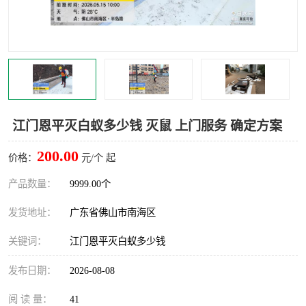
灭蚊虫
灭蟑螂
白蚁工程
果蝇防治
害虫防治
灭杀害虫
病媒生物防治
有害生物防治
江门恩平灭白蚁多少钱 灭鼠 上门服务 确定方案
200.00
价格：
元/个 起
产品数量：
9999.00个
发货地址：
广东省佛山市南海区
关键词：
江门恩平灭白蚁多少钱
发布日期：
2026-08-08
阅 读 量：
41