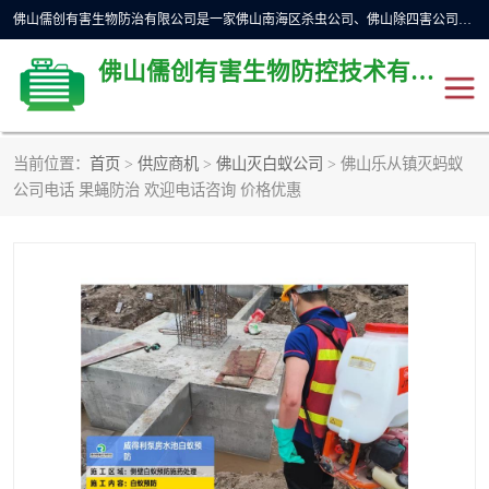
佛山儒创有害生物防治有限公司是一家佛山南海区杀虫公司、佛山除四害公司、佛山灭白蚁公司、佛山白蚁防治公司，让您远离虫害困扰。要问佛山白蚁防治哪家好？佛山儒创有害生物防治有限公司全佛山、广州，正规公司，上门勘查，可靠，售后有保障。
佛山儒创有害生物防控技术有限公司
当前位置：
首页
>
供应商机
>
佛山灭白蚁公司
> 佛山乐从镇灭蚂蚁
除四害公司
佛山杀虫
公司电话 果蝇防治 欢迎电话咨询 价格优惠
消毒消杀
佛山白蚁防治公司
佛山灭白蚁公司
佛山杀虫公司
佛山除四害公司
灭鼠
灭蜱虫
消杀
灭苍蝇
灭跳蚤