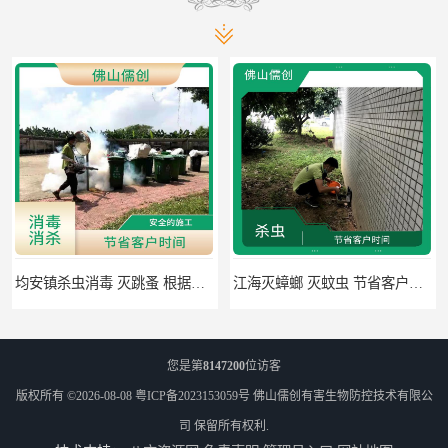
均安镇杀虫消毒 灭跳蚤 根据现场情况定制中害方案
江海灭蟑螂 灭蚊虫 节省客户时间
您是第
8147200
位访客
版权所有 ©2026-08-08
粤ICP备2023153059号
佛山儒创有害生物防控技术有限公
司
保留所有权利.