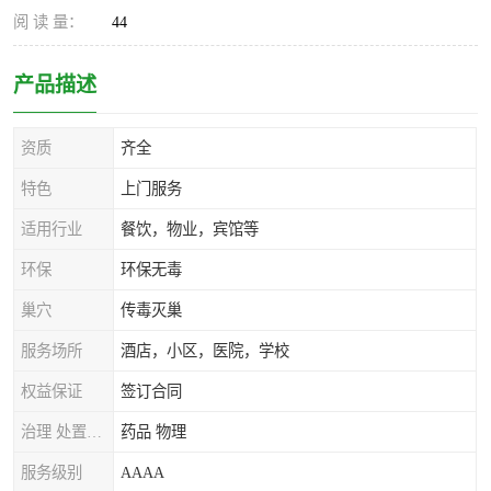
阅 读 量：
44
产品描述
资质
齐全
特色
上门服务
适用行业
餐饮，物业，宾馆等
环保
环保无毒
巢穴
传毒灭巢
服务场所
酒店，小区，医院，学校
权益保证
签订合同
治理 处置方式
药品 物理
服务级别
AAAA