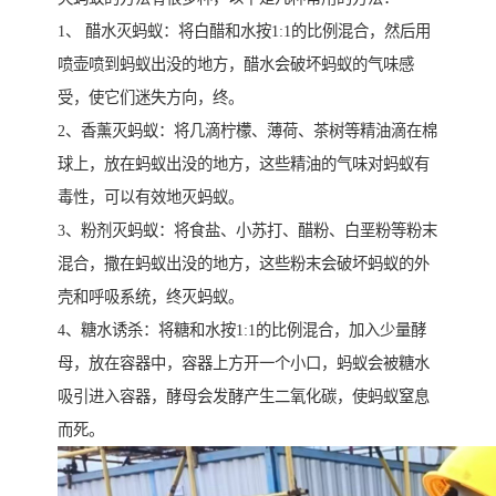
1、 醋水灭蚂蚁：将白醋和水按1:1的比例混合，然后用
喷壶喷到蚂蚁出没的地方，醋水会破坏蚂蚁的气味感
受，使它们迷失方向，终。
2、香薰灭蚂蚁：将几滴柠檬、薄荷、茶树等精油滴在棉
球上，放在蚂蚁出没的地方，这些精油的气味对蚂蚁有
毒性，可以有效地灭蚂蚁。
3、粉剂灭蚂蚁：将食盐、小苏打、醋粉、白垩粉等粉末
混合，撒在蚂蚁出没的地方，这些粉末会破坏蚂蚁的外
壳和呼吸系统，终灭蚂蚁。
4、糖水诱杀：将糖和水按1:1的比例混合，加入少量酵
母，放在容器中，容器上方开一个小口，蚂蚁会被糖水
吸引进入容器，酵母会发酵产生二氧化碳，使蚂蚁窒息
而死。