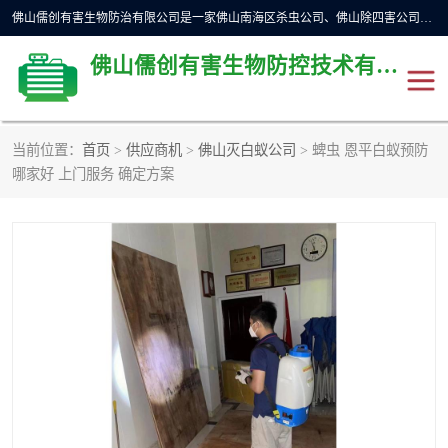
佛山儒创有害生物防治有限公司是一家佛山南海区杀虫公司、佛山除四害公司、佛山灭白蚁公司、佛山白蚁防治公司，让您远离虫害困扰。要问佛山白蚁防治哪家好？佛山儒创有害生物防治有限公司全佛山、广州，正规公司，上门勘查，可靠，售后有保障。
佛山儒创有害生物防控技术有限公司
当前位置：
首页
>
供应商机
>
佛山灭白蚁公司
> 蜱虫 恩平白蚁预防
除四害公司
佛山杀虫
哪家好 上门服务 确定方案
消毒消杀
佛山白蚁防治公司
佛山灭白蚁公司
佛山杀虫公司
佛山除四害公司
灭鼠
灭蜱虫
消杀
灭苍蝇
灭跳蚤