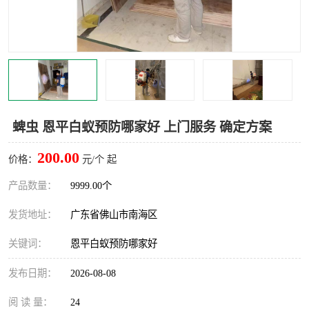
灭蚊虫
灭蟑螂
白蚁工程
果蝇防治
害虫防治
灭杀害虫
病媒生物防治
有害生物防治
蜱虫 恩平白蚁预防哪家好 上门服务 确定方案
200.00
价格：
元/个 起
产品数量：
9999.00个
发货地址：
广东省佛山市南海区
关键词：
恩平白蚁预防哪家好
发布日期：
2026-08-08
阅 读 量：
24