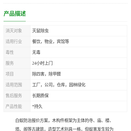
产品描述
消灭对象
灭鼠除虫
适用行业
餐饮，物业，宾馆等
毒性
无毒
服务
24小时上门
项目
除四害，除甲醛
适用范围
工厂，公司，仓库，园林绿化
售后服务
长期质保
产品性能
*持久
白蚁防治报价方案，木构件框架为主体的寺、庙、楼、
塔、阁等古建筑，造型艺术别具一格，但蚁害发生较为