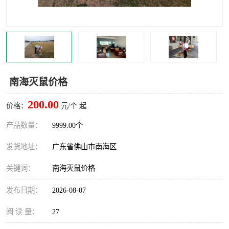
灭蚊虫
灭蟑螂
白蚁工程
果蝇防治
害虫防治
灭杀害虫
南海灭鼠价格
病媒生物防治
有害生物防治
200.00
价格：
元/个 起
产品数量：
9999.00个
发货地址：
广东省佛山市南海区
关键词：
南海灭鼠价格
发布日期：
2026-08-07
阅 读 量：
27