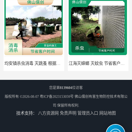
均安镇杀虫消毒 灭跳蚤 根据现场情况定制中害方案
江海灭蟑螂 灭蚊虫 节省客户时间
您是第
8139604
位访客
版权所有 ©2026-08-07
粤ICP备2023153059号
佛山儒创有害生物防控技术有限公
司
保留所有权利.
技术支持：
八方资源网
免责声明
管理员入口
网站地图