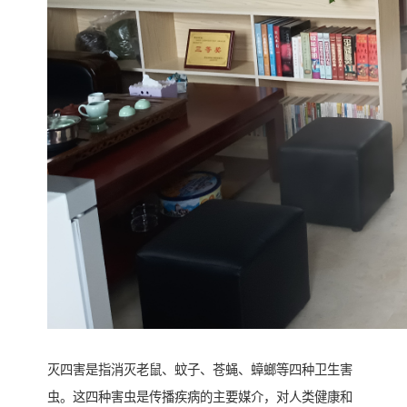
灭四害是指消灭老鼠、蚊子、苍蝇、蟑螂等四种卫生害
虫。这四种害虫是传播疾病的主要媒介，对人类健康和