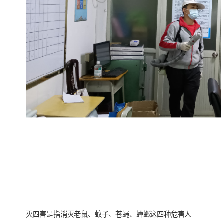
灭四害是指消灭老鼠、蚊子、苍蝇、蟑螂这四种危害人