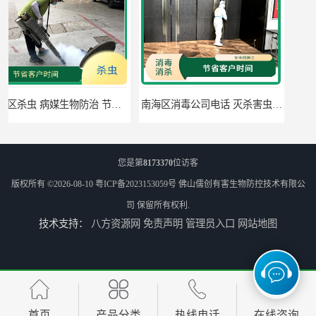
南海区消毒公司电话 灭杀害虫 全面勘察现场找到害虫源头
佛山禅城区灭跳蚤 白蚁工程 全面勘察现场找到害虫源头
您是第
8173370
位访客
版权所有 ©2026-08-10
粤ICP备2023153059号
佛山儒创有害生物防控技术有限公
司
保留所有权利.
技术支持：
八方资源网
免责声明
管理员入口
网站地图
新会灭蚊虫 果蝇防治 电话预约 当天上门服务
佛山市佛山白蚁防治 白蚁工程 可定期检查
首页
产品分类
热线电话
在线咨询