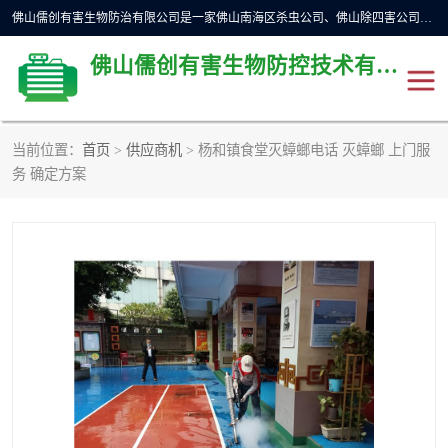
佛山儒创有害生物防治有限公司是一家佛山南海区杀虫公司、佛山除四害公司、佛山灭白蚁公司、佛山白蚁防治公司，让您远离虫害困扰。要问佛山白蚁防治哪家好？佛山儒创有害生物防治有限公司全佛山、广州，正规公司，上门勘查，可靠，售后有保障。
佛山儒创有害生物防控技术有限公司
当前位置：
首页
>
供应商机
> 杨和镇食堂灭蟑螂电话 灭蟑螂 上门服
除四害公司
佛山杀虫
务 确定方案
消毒消杀
佛山白蚁防治公司
佛山灭白蚁公司
佛山杀虫公司
佛山除四害公司
灭鼠
灭蜱虫
消杀
灭苍蝇
灭跳蚤