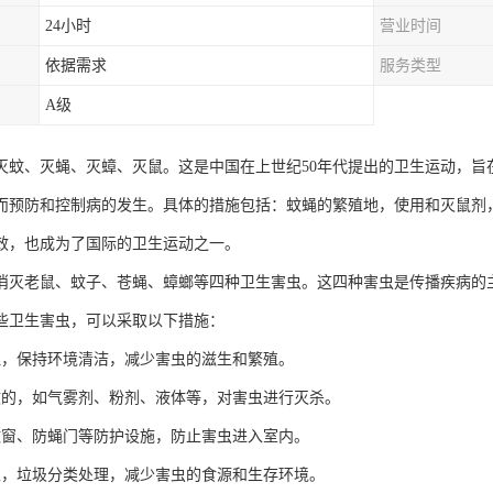
24小时
营业时间
依据需求
服务类型
A级
灭蚊、灭蝇、灭蟑、灭鼠。这是中国在上世纪50年代提出的卫生运动，旨
而预防和控制病的发生。具体的措施包括：蚊蝇的繁殖地，使用和灭鼠剂
效，也成为了国际的卫生运动之一。
消灭老鼠、蚊子、苍蝇、蟑螂等四种卫生害虫。这四种害虫是传播疾病的
些卫生害虫，可以采取以下措施：
理，保持环境清洁，减少害虫的滋生和繁殖。
效的，如气雾剂、粉剂、液体等，对害虫进行灭杀。
蚊窗、防蝇门等防护设施，防止害虫进入室内。
生，垃圾分类处理，减少害虫的食源和生存环境。