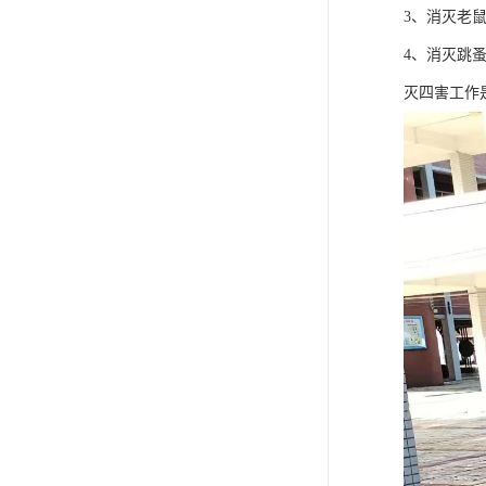
3、消灭老
4、消灭跳
灭四害工作