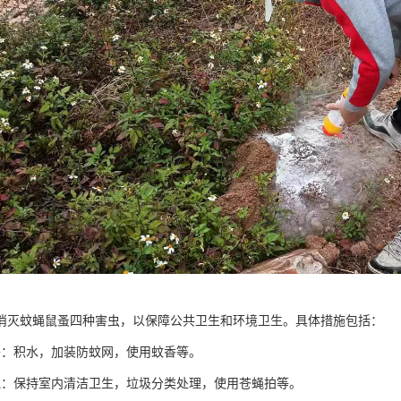
消灭蚊蝇鼠蚤四种害虫，以保障公共卫生和环境卫生。具体措施包括：
子：积水，加装防蚊网，使用蚊香等。
蝇：保持室内清洁卫生，垃圾分类处理，使用苍蝇拍等。