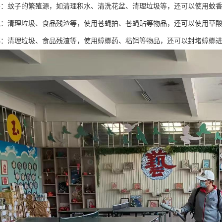
子：蚊子的繁殖源，如清理积水、清洗花盆、清理垃圾等，还可以使用蚊
蝇：清理垃圾、食品残渣等，使用苍蝇拍、苍蝇贴等物品，还可以使用草
螂：清理垃圾、食品残渣等，使用蟑螂药、粘饵等物品，还可以封堵蟑螂