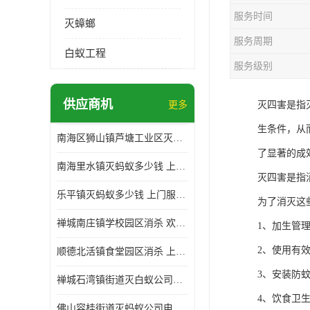
服务时间
灭蟑螂
服务周期
白蚁工程
服务级别
供应商机
更多
灭四害是指
生条件，从
南海区狮山镇芦塘工业区灭白蚁多少钱 上门服务 确定方案
了显著的成
南海里水镇灭蚂蚁多少钱 上门服务 确定方案
灭四害是指
乐平镇灭蚂蚁多少钱 上门服务 确定方案
为了消灭这
禅城南庄镇学校园区消杀 欢迎电话咨询 价格优惠
1、加生管
2、使用有
顺德北活镇食堂园区消杀 上门服务 确定方案
3、安装防
禅城石湾镇街道灭白蚁公司电话 病媒生物防治 上门服务 确定方案
4、饮食卫
佛山容桂街道灭蚂蚁公司电话 白蚁防治 上门服务 确定方案