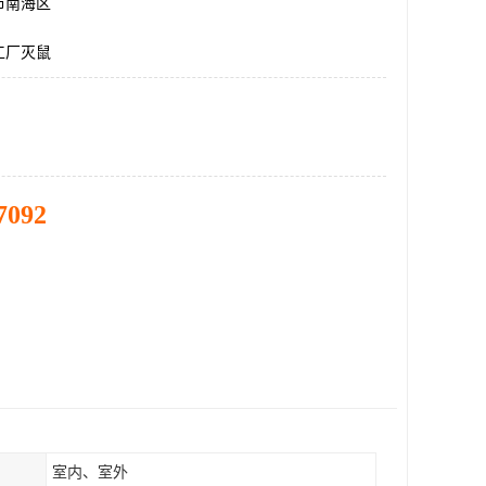
市南海区
工厂灭鼠
7092
室内、室外