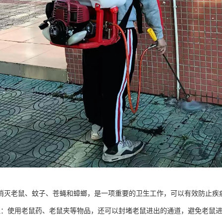
消灭老鼠、蚊子、苍蝇和蟑螂，是一项重要的卫生工作，可以有效防止疾
鼠：使用老鼠药、老鼠夹等物品，还可以封堵老鼠进出的通道，避免老鼠