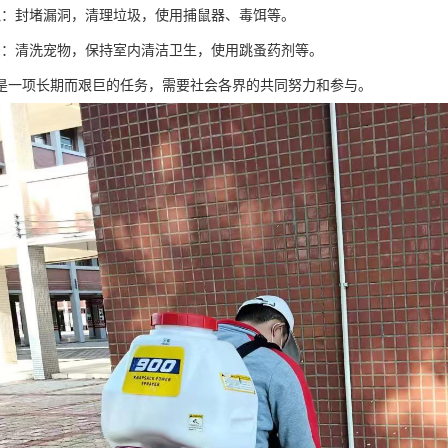
鼠：封堵漏洞，清理垃圾，使用捕鼠器、毒饵等。
蚤：清洗宠物，保持室内清洁卫生，使用跳蚤药剂等。
是一项长期而艰巨的任务，需要社会各界的共同努力和参与。