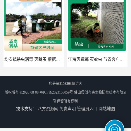
均安镇杀虫消毒 灭跳蚤 根据现场情况定制中害方案
江海灭蟑螂 灭蚊虫 节省客户时间
您是第
8153303
位访客
版权所有 ©2026-08-08
粤ICP备2023153059号
佛山儒创有害生物防控技术有限公
司
保留所有权利.
技术支持：
八方资源网
免责声明
管理员入口
网站地图