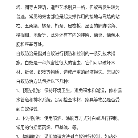
塔、阁等古建筑，造型艺术别具一格，但蚁害发生较为
普遍。常见的蚁害部位是起支撑作用的接地与靠墙的站
柱、五架梁、椽条、桁条、屋檐板、屋面的翘脚眺角、
楼搁栅、地板等，此外还有室内的挂匾、佛桌、佛像木
筋和座基等处。
白蚁防治是指对白蚁进行预防和控制的一系列技术措
施。白蚁是一种危害性很大的害虫，它们可以破坏木
材、纸张、织物等物质，造成严重的经济损失。常见的
白蚁防治方法包括以下几种：
1、预防措施：保持环境卫生，避免积水和潮湿，修补漏
水管道和排水系统，定期检查木材、家具等物品是否受
到白蚁侵蚀。
2、化学防治：使用喷洒、涂刷等方式对白蚁进行控制。
常用的包括氯丙烯、甲基溴、等。
3、物理防治：采用物理方法对白蚁进行控制，如热处