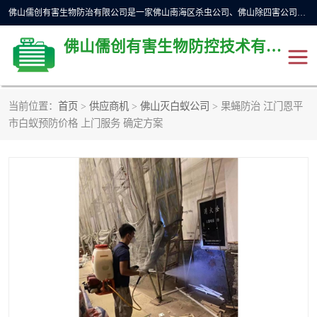
佛山儒创有害生物防治有限公司是一家佛山南海区杀虫公司、佛山除四害公司、佛山灭白蚁公司、佛山白蚁防治公司，让您远离虫害困扰。要问佛山白蚁防治哪家好？佛山儒创有害生物防治有限公司全佛山、广州，正规公司，上门勘查，可靠，售后有保障。
佛山儒创有害生物防控技术有限公司
当前位置：
首页
>
供应商机
>
佛山灭白蚁公司
> 果蝇防治 江门恩平
除四害公司
佛山杀虫
市白蚁预防价格 上门服务 确定方案
消毒消杀
佛山白蚁防治公司
佛山灭白蚁公司
佛山杀虫公司
佛山除四害公司
灭鼠
灭蜱虫
消杀
灭苍蝇
灭跳蚤