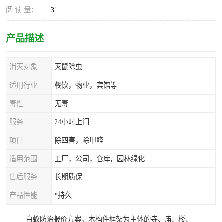
阅 读 量：
31
产品描述
消灭对象
灭鼠除虫
适用行业
餐饮，物业，宾馆等
毒性
无毒
服务
24小时上门
项目
除四害，除甲醛
适用范围
工厂，公司，仓库，园林绿化
售后服务
长期质保
产品性能
*持久
白蚁防治报价方案，木构件框架为主体的寺、庙、楼、