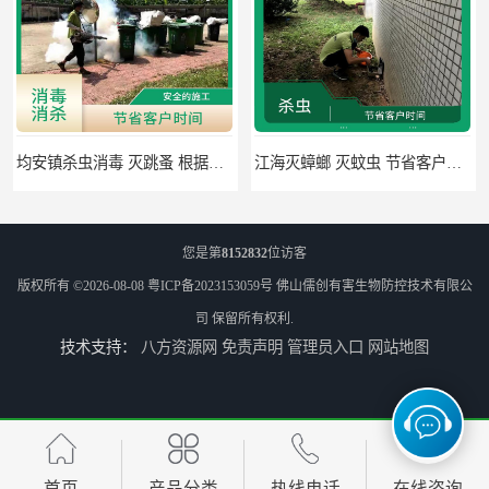
均安镇杀虫消毒 灭跳蚤 根据现场情况定制中害方案
江海灭蟑螂 灭蚊虫 节省客户时间
您是第
8152832
位访客
版权所有 ©2026-08-08
粤ICP备2023153059号
佛山儒创有害生物防控技术有限公
司
保留所有权利.
技术支持：
八方资源网
免责声明
管理员入口
网站地图
佛山禅城区专业灭四害 灭杀害虫 根据现场情况定制中害方案
佛山灭白蚁 害虫防治 可定期检查
首页
产品分类
热线电话
在线咨询