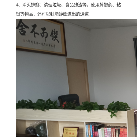
4、消灭蟑螂：清理垃圾、食品残渣等，使用蟑螂药、粘
饵等物品，还可以封堵蟑螂进出的通道。