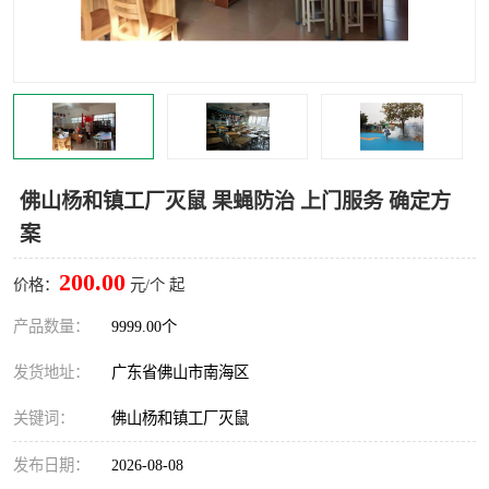
灭蚊虫
灭蟑螂
白蚁工程
果蝇防治
害虫防治
灭杀害虫
病媒生物防治
有害生物防治
佛山杨和镇工厂灭鼠 果蝇防治 上门服务 确定方
案
200.00
价格：
元/个 起
产品数量：
9999.00个
发货地址：
广东省佛山市南海区
关键词：
佛山杨和镇工厂灭鼠
发布日期：
2026-08-08