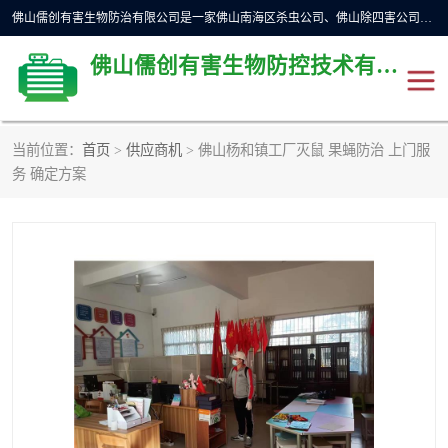
佛山儒创有害生物防治有限公司是一家佛山南海区杀虫公司、佛山除四害公司、佛山灭白蚁公司、佛山白蚁防治公司，让您远离虫害困扰。要问佛山白蚁防治哪家好？佛山儒创有害生物防治有限公司全佛山、广州，正规公司，上门勘查，可靠，售后有保障。
佛山儒创有害生物防控技术有限公司
当前位置：
首页
>
供应商机
> 佛山杨和镇工厂灭鼠 果蝇防治 上门服
除四害公司
佛山杀虫
务 确定方案
消毒消杀
佛山白蚁防治公司
佛山灭白蚁公司
佛山杀虫公司
佛山除四害公司
灭鼠
灭蜱虫
消杀
灭苍蝇
灭跳蚤