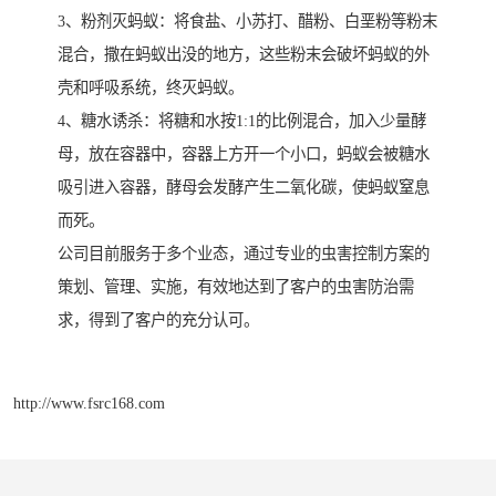
3、粉剂灭蚂蚁：将食盐、小苏打、醋粉、白垩粉等粉末
混合，撒在蚂蚁出没的地方，这些粉末会破坏蚂蚁的外
壳和呼吸系统，终灭蚂蚁。
4、糖水诱杀：将糖和水按1:1的比例混合，加入少量酵
母，放在容器中，容器上方开一个小口，蚂蚁会被糖水
吸引进入容器，酵母会发酵产生二氧化碳，使蚂蚁窒息
而死。
公司目前服务于多个业态，通过专业的虫害控制方案的
策划、管理、实施，有效地达到了客户的虫害防治需
求，得到了客户的充分认可。
http://www.fsrc168.com