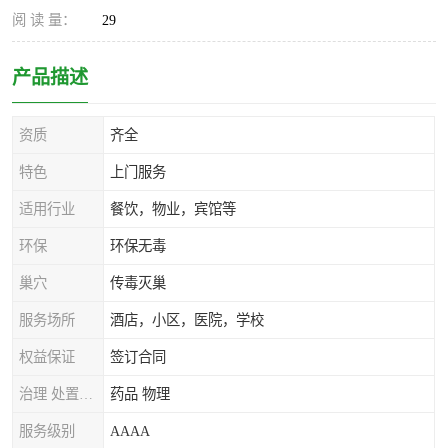
阅 读 量：
29
产品描述
资质
齐全
特色
上门服务
适用行业
餐饮，物业，宾馆等
环保
环保无毒
巢穴
传毒灭巢
服务场所
酒店，小区，医院，学校
权益保证
签订合同
治理 处置方式
药品 物理
服务级别
AAAA