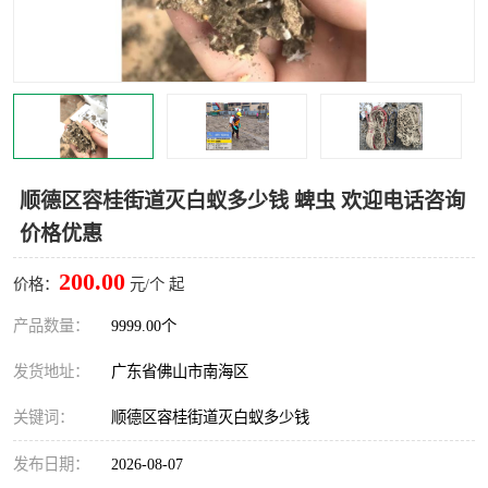
灭蚊虫
灭蟑螂
白蚁工程
果蝇防治
害虫防治
灭杀害虫
病媒生物防治
有害生物防治
顺德区容桂街道灭白蚁多少钱 蜱虫 欢迎电话咨询
价格优惠
200.00
价格：
元/个 起
产品数量：
9999.00个
发货地址：
广东省佛山市南海区
关键词：
顺德区容桂街道灭白蚁多少钱
发布日期：
2026-08-07