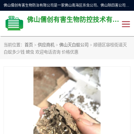
佛山儒创有害生物防治有限公司是一家佛山南海区杀虫公司、佛山除四害公司、佛山灭白蚁公司、佛山白蚁防治公司，让您远离虫害困扰。要问佛山白蚁防治哪家好？佛山儒创有害生物防治有限公司全佛山、广州，正规公司，上门勘查，可靠，售后有保障。
佛山儒创有害生物防控技术有限公司
当前位置：
首页
>
供应商机
>
佛山灭白蚁公司
> 顺德区容桂街道灭
除四害公司
佛山杀虫
白蚁多少钱 蜱虫 欢迎电话咨询 价格优惠
消毒消杀
佛山白蚁防治公司
佛山灭白蚁公司
佛山杀虫公司
佛山除四害公司
灭鼠
灭蜱虫
消杀
灭苍蝇
灭跳蚤