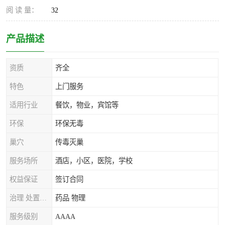
阅 读 量：
32
产品描述
资质
齐全
特色
上门服务
适用行业
餐饮，物业，宾馆等
环保
环保无毒
巢穴
传毒灭巢
服务场所
酒店，小区，医院，学校
权益保证
签订合同
治理 处置方式
药品 物理
服务级别
AAAA