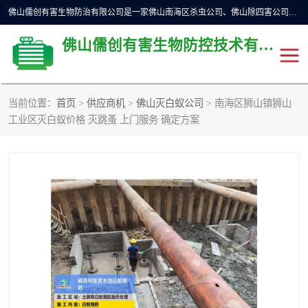
佛山儒创有害生物防治有限公司是一家佛山南海区杀虫公司、佛山除四害公司、佛山灭白蚁公司、佛山白蚁防治公司，让您远离虫害困扰。要问佛山白蚁防治哪家好？佛山儒创有害生物防治有限公司全佛山、广州，正规公司，上门勘查，可靠，售后有保障。
佛山儒创有害生物防控技术有限公司
当前位置：
首页
>
供应商机
>
佛山灭白蚁公司
> 南海区狮山镇狮山
除四害公司
佛山杀虫
工业区灭白蚁价格 灭跳蚤 上门服务 确定方案
消毒消杀
佛山白蚁防治公司
佛山灭白蚁公司
佛山杀虫公司
佛山除四害公司
灭鼠
灭蜱虫
消杀
灭苍蝇
灭跳蚤