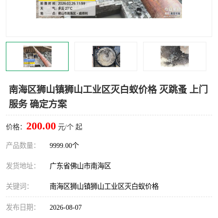
灭蚊虫
灭蟑螂
白蚁工程
果蝇防治
害虫防治
灭杀害虫
病媒生物防治
有害生物防治
南海区狮山镇狮山工业区灭白蚁价格 灭跳蚤 上门
服务 确定方案
200.00
价格：
元/个 起
产品数量：
9999.00个
发货地址：
广东省佛山市南海区
关键词：
南海区狮山镇狮山工业区灭白蚁价格
发布日期：
2026-08-07