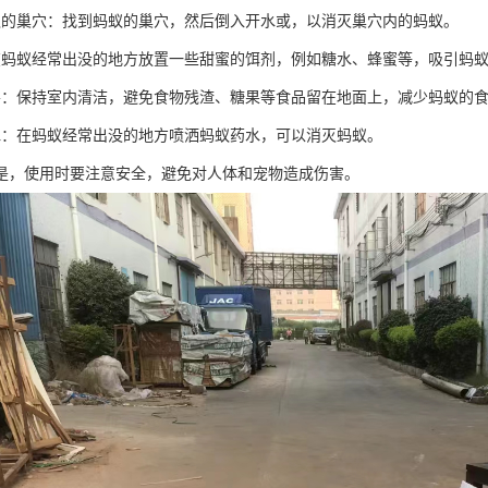
蚁的巢穴：找到蚂蚁的巢穴，然后倒入开水或，以消灭巢穴内的蚂蚁。
在蚂蚁经常出没的地方放置一些甜蜜的饵剂，例如糖水、蜂蜜等，吸引蚂
善：保持室内清洁，避免食物残渣、糖果等食品留在地面上，减少蚂蚁的
水：在蚂蚁经常出没的地方喷洒蚂蚁药水，可以消灭蚂蚁。
是，使用时要注意安全，避免对人体和宠物造成伤害。