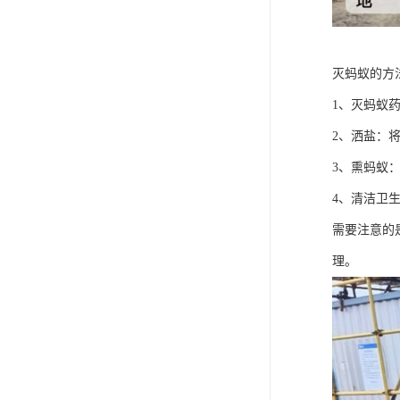
灭蚂蚁的方
1、灭蚂蚁
2、洒盐：
3、熏蚂蚁
4、清洁卫
需要注意的
理。