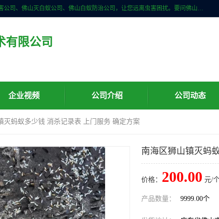
佛山儒创有害生物防治有限公司是一家佛山南海区杀虫公司、佛山除四害公司、佛山灭白蚁公司、佛山白蚁防治公司，让您远离虫害困扰。要问佛山白蚁防治哪家好？佛山儒创有害生物防治有限公司全佛山、广州，正规公司，上门勘查，可靠，售后有保障。
术有限公司
企业视频
公司介绍
公司动态
镇灭蚂蚁多少钱 消杀记录表 上门服务 确定方案
南海区狮山镇灭蚂蚁
200.00
价格：
元/个
产品数量：
9999.00个