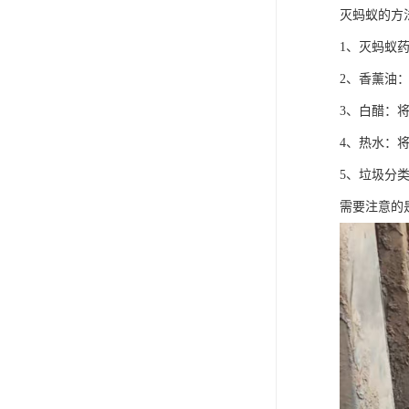
灭蚂蚁的方
1、灭蚂蚁
2、香薰油
3、白醋：
4、热水：
5、垃圾分
需要注意的