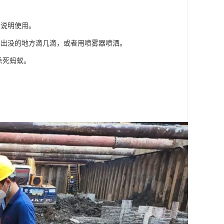
照说明使用。
蚁出没的地方滴几滴，或者用喷雾器喷洒。
杀死蚂蚁。