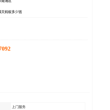
市南海区
镇灭蚂蚁多少钱
7092
上门服务