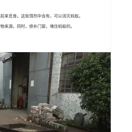
蚁前来觅食。这些饵剂中含有，可以消灭蚂蚁。
食物来源。同时，修补门窗，堵住蚂蚁的。