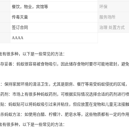
餐饮，物业，宾馆等
环保
传毒灭巢
服务场所
签订合同
治理 处置方式
AAAA
法有很多种，以下是一些常见的方法：
储存妥善：蚂蚁很容易被食物吸引，因此储存食物时要尽可能地密封，避
境：保持家居环境的清洁卫生，尤其是厨房、餐厅等易受蚂蚁侵扰的区域
蚁药剂：市场上有很多种蚂蚁药剂，可根据实际情况选择合适的药剂进行
蚁贴：蚂蚁贴可以将蚂蚁吸引过来并粘住，但应放置在宠物和儿童无法接
然杀蚂蚁方法：如使用白醋、柠檬汁、肥皂水等，这些物质都有一定的作
法有很多种，以下是一些常见的方法：